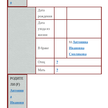
о
Дата
рождения
Дата
ухода из
жизни
to
Антонина
В браке
Ивановна
Смолякова
Отец
?
Мать
?
РОДИТЕ
ЛИ (
F
)
Антонин
а
Ивановн