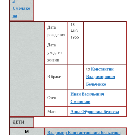
а
Смоляко
ва
18
Дата
AUG
рождения
1955
Дата
ухода из
жизни
to
Константин
В браке
Владимирович
Бельченко
Иван Васильевич
Отец
Смоляков
Мать
Анна Фёдоровна Беляева
ДЕТИ
M
Владимир Константинович Бельченко