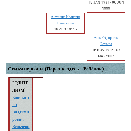
18 JAN 1931
-
06 JUN
1999
Антонина Ивановна
Смолякова
18 AUG 1955
-
Анна Фёдоровна
Беляева
16 NOV 1936
-
03
MAR 2007
Семья персоны (Персона здесь - Ребёнок)
РОДИТЕ
ЛИ (
M
)
Констант
ин
Владими
рович
Бельченк