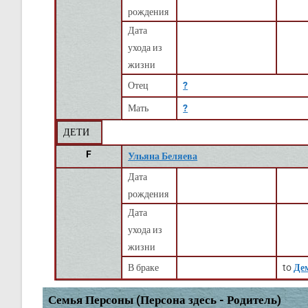
рождения
Дата
ухода из
жизни
Отец
?
Мать
?
ДЕТИ
F
Ульяна Беляева
Дата
рождения
Дата
ухода из
жизни
В браке
to
Де
Семья Персоны (Персона здесь - Родитель)