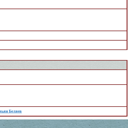
мьян Беляев