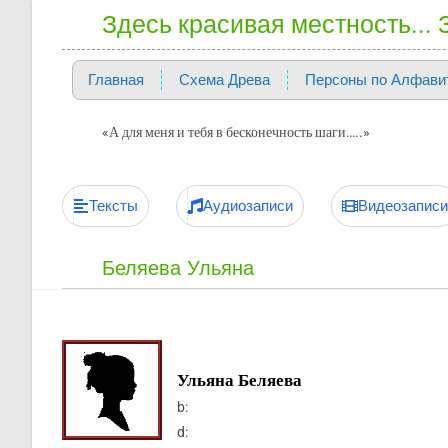
Здесь красивая местность...
Главная
Схема Древа
Персоны по Алфави
«А для меня и тебя в бесконечность шаги…..»
Тексты
Аудиозаписи
Видеозаписи
Беляева Ульяна
Ульяна Беляева
b:
d: