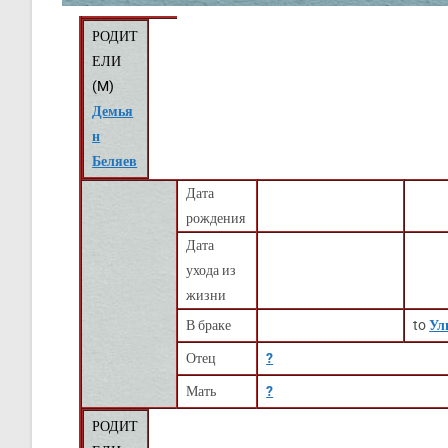
РОДИТ
ЕЛИ
(
M
)
Демья
н
Беляев
Дата
рождения
Дата
ухода из
жизни
В браке
to
Ул
Отец
?
Мать
?
РОДИТ