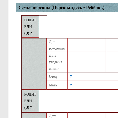
Семья персоны (Персона здесь - Ребёнок)
РОДИТ
ЕЛИ
(
U
) ?
Дата
рождения
Дата
ухода из
жизни
Отец
?
Мать
?
РОДИТ
ЕЛИ
(
U
) ?
Дата