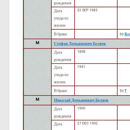
рождения
22 SEP 1983
Дата
ухода из
жизни
В браке
to
Кс
M
Стефан Демьянович Беляев
1898
Дата
рождения
1941
Дата
ухода из
жизни
В браке
to
?
M
Николай Демьянович Беляев
1900
Дата
рождения
27 DEC 1992
Дата