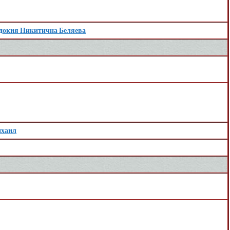
докия Никитична Беляева
хаил