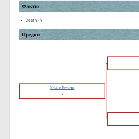
Факты
Death - Y
Предки
Ульяна Беляева
-