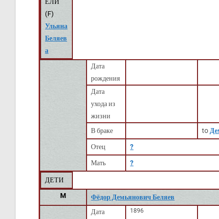
ЕЛИ
(
F
)
Ульяна
Беляев
а
Дата
рождения
Дата
ухода из
жизни
В браке
to
Де
Отец
?
Мать
?
ДЕТИ
M
Фёдор Демьянович Беляев
1896
Дата