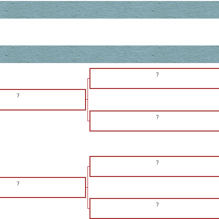
?
?
?
?
?
?