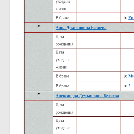
ухода из
жизни
В браке
to
Ев
F
Анна Демьяновна Беляева
Дата
рождения
Дата
ухода из
жизни
В браке
to
Ми
В браке
to
?
F
Александра Демьяновна Беляева
Дата
рождения
Дата
ухода из