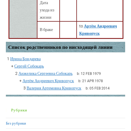
Дата
ухода из
жизни
to
Артём Андреевич
В браке
Кривопуск
Список родственников по нисходящей линии
1
Ирина Бондарева
+
Сергей Собокарь
2
Анжелика Сергеевна Собокарь
b:
12 FEB 1979
+
Артём Андреевич Кривопуск
b:
21 APR 1978
3
Валерия Артемовна Кривопуск
b:
05 FEB 2014
Рубрики
Без рубрики