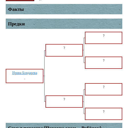
Факты
Предки
?
?
?
Ирина Бондарева
-
?
?
?