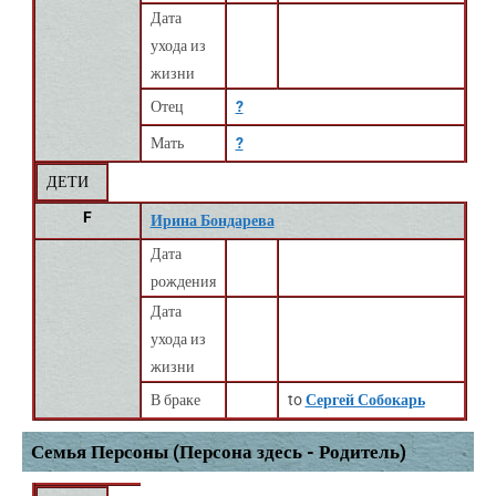
Дата
ухода из
жизни
Отец
?
Мать
?
ДЕТИ
F
Ирина Бондарева
Дата
рождения
Дата
ухода из
жизни
В браке
to
Сергей Собокарь
Семья Персоны (Персона здесь - Родитель)