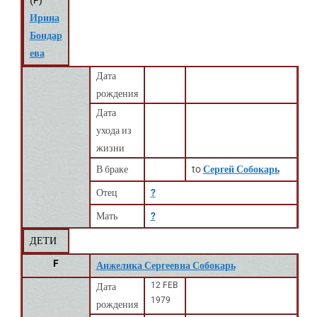
(
F
)
Ирина
Бондар
ева
Дата
рождения
Дата
ухода из
жизни
В браке
to
Сергей Собокарь
Отец
?
Мать
?
ДЕТИ
F
Анжелика Сергеевна Собокарь
12 FEB
Дата
1979
рождения