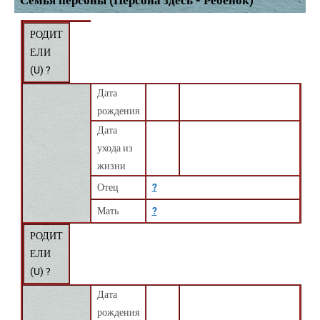
Семья персоны (Персона здесь - Ребёнок)
РОДИТ
ЕЛИ
(
U
) ?
Дата
рождения
Дата
ухода из
жизни
Отец
?
Мать
?
РОДИТ
ЕЛИ
(
U
) ?
Дата
рождения