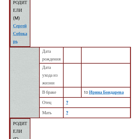
РОДИТ
ЕЛИ
(
M
)
Сергей
Собока
рь
Дата
рождения
Дата
ухода из
жизни
В браке
to
Ирина Бондарева
Отец
?
Мать
?
РОДИТ
ЕЛИ