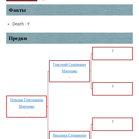
Факты
Death - Y
Предки
?
Григорий Семёнович
Марченко
-
?
Наталья Григорьевна
Марченко
-
?
Василиса Степановна