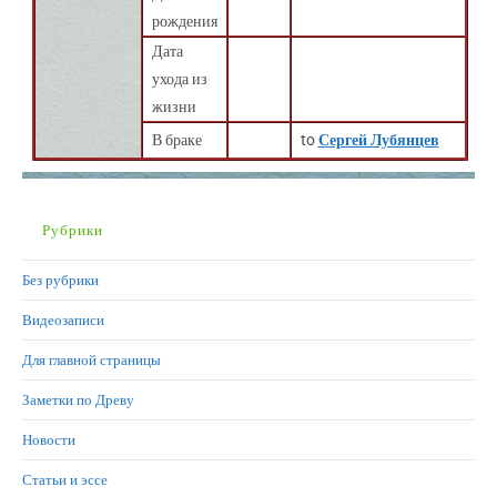
рождения
Дата
ухода из
жизни
В браке
to
Сергей Лубянцев
Рубрики
Без рубрики
Видеозаписи
Для главной страницы
Заметки по Древу
Новости
Статьи и эссе