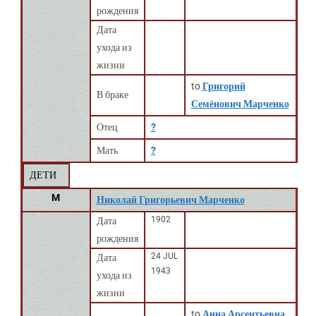
рождения
Дата
ухода из
жизни
to
Григорий
В браке
Семёнович Марченко
Отец
?
Мать
?
ДЕТИ
M
Николай Григорьевич Марченко
1902
Дата
рождения
24 JUL
Дата
1943
ухода из
жизни
to
Анна Арсентьевна