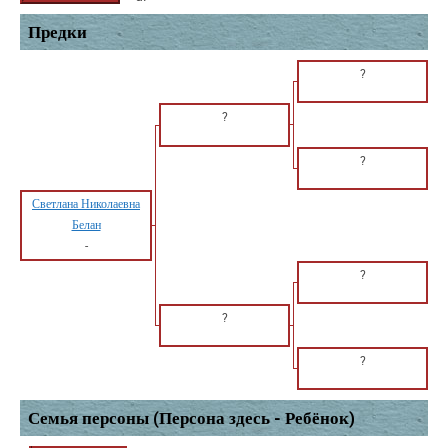
Предки
?
?
?
Светлана Николаевна
Белан
-
?
?
?
Семья персоны (Персона здесь - Ребёнок)