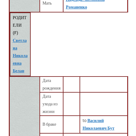
Мать
Романенко
РОДИТ
ЕЛИ
(
F
)
Светла
на
Никола
евна
Белан
Дата
рождения
Дата
ухода из
жизни
to
Василий
В браке
Николаевич Бут