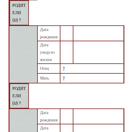
РОДИТ
ЕЛИ
(
U
) ?
Дата
рождения
Дата
ухода из
жизни
Отец
?
Мать
?
РОДИТ
ЕЛИ
(
U
) ?
Дата
рождения
Дата