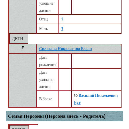
ухода из
жизни
Отец
?
Мать
?
ДЕТИ
F
Светлана Николаевна Белан
Дата
рождения
Дата
ухода из
жизни
to
Василий Николаевич
В браке
Бут
Семья Персоны (Персона здесь - Родитель)