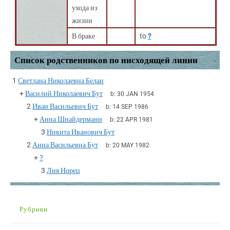
ухода из
жизни
В браке
to
?
Список родственников по нисходящей линии
1
Светлана Николаевна Белан
+
Василий Николаевич Бут
b:
30 JAN 1954
2
Иван Васильевич Бут
b:
14 SEP 1986
+
Анна Шнайдерманн
b:
22 APR 1981
3
Никита Иванович Бут
2
Анна Васильевна Бут
b:
20 MAY 1982
+
?
3
Лия Норец
Рубрики