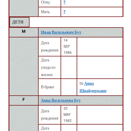
Отец
?
Мать
?
ДЕТИ
M
Иван Васильевич Бут
14
Дата
SEP
рождения
1986
Дата
ухода из
жизни
to
Анна
В браке
Шнайдерманн
F
Анна Васильевна Бут
20
Дата
MAY
рождения
1982
Дата