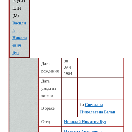
РОДИТ
ЕЛИ
(
M
)
Васили
й
Никола
евич
Бут
30
Дата
JAN
рождения
1954
Дата
ухода из
жизни
to
Светлана
В браке
Николаевна Белан
Отец
Николай Никитич Бут
Надежда Антоновна