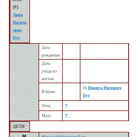
(
F
)
Анна
Василь
евна
Бут
Дата
рождения
Дата
ухода из
жизни
to
Никита Нилович
В браке
Бут
Отец
?
Мать
?
ДЕТИ
M