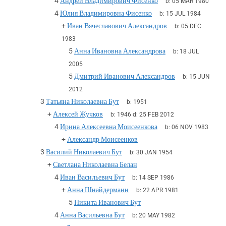
4
Андрей Владимирович Фисенко
b:
05 MAR 1980
4
Юлия Владимировна Фисенко
b:
15 JUL 1984
+
Иван Вячеславович Александров
b:
05 DEC
1983
5
Анна Ивановна Александрова
b:
18 JUL
2005
5
Дмитрий Иванович Александров
b:
15 JUN
2012
3
Татьяна Николаевна Бут
b:
1951
+
Алексей Жучков
b:
1946
d:
25 FEB 2012
4
Ирина Алексеевна Моисеенкова
b:
06 NOV 1983
+
Александр Моисеенков
3
Василий Николаевич Бут
b:
30 JAN 1954
+
Светлана Николаевна Белан
4
Иван Васильевич Бут
b:
14 SEP 1986
+
Анна Шнайдерманн
b:
22 APR 1981
5
Никита Иванович Бут
4
Анна Васильевна Бут
b:
20 MAY 1982