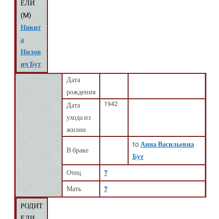
ЕЛИ
(
M
)
Никит
а
Нилов
ич Бут
Дата
рождения
1942
Дата
ухода из
жизни
to
Анна Васильевна
В браке
Бут
Отец
?
Мать
?
РОДИТ
ЕЛИ