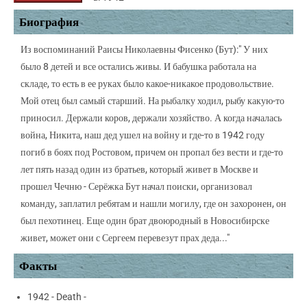
Биография
Из воспоминаний Раисы Николаевны Фисенко (Бут):" У них
было 8 детей и все остались живы. И бабушка работала на
складе, то есть в ее руках было какое-никакое продовольствие.
Мой отец был самый старший. На рыбалку ходил, рыбу какую-то
приносил. Держали коров, держали хозяйство. А когда началась
война, Никита, наш дед ушел на войну и где-то в 1942 году
погиб в боях под Ростовом, причем он пропал без вести и где-то
лет пять назад один из братьев, который живет в Москве и
прошел Чечню - Серёжка Бут начал поиски, организовал
команду, заплатил ребятам и нашли могилу, где он захоронен, он
был пехотинец. Еще один брат двоюродный в Новосибирске
живет, может они с Сергеем перевезут прах деда..."
Факты
1942 - Death -