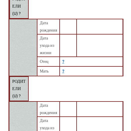
ЕЛИ
(
U
) ?
Дата
рождения
Дата
ухода из
жизни
Отец
?
Мать
?
РОДИТ
ЕЛИ
(
U
) ?
Дата
рождения
Дата
ухода из