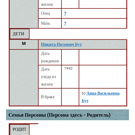
жизни
Отец
?
Мать
?
ДЕТИ
M
Никита Нилович Бут
Дата
рождения
1942
Дата
ухода из
жизни
to
Анна Васильевна
В браке
Бут
Семья Персоны (Персона здесь - Родитель)
РОДИТ