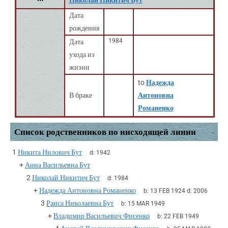
Николай Никитич Бут
Дата
рождения
1984
Дата
ухода из
жизни
to
Надежда
В браке
Антоновна
Романенко
Список родственников по нисходящей линии
1
Никита Нилович Бут
d:
1942
+
Анна Васильевна Бут
2
Николай Никитич Бут
d:
1984
+
Надежда Антоновна Романенко
b:
13 FEB 1924
d:
2006
3
Раиса Николаевна Бут
b:
15 MAR 1949
+
Владимир Васильевич Фисенко
b:
22 FEB 1949