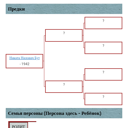
Предки
?
?
?
Никита Нилович Бут
-
1942
?
?
?
Семья персоны (Персона здесь - Ребёнок)
РОДИТ