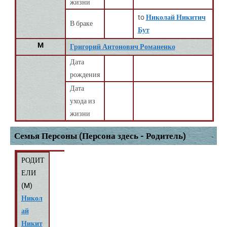
жизни
to
Николай Никитич
В браке
Бут
M
Григорий Антонович Романенко
Дата
рождения
Дата
ухода из
жизни
Семья Персоны (Персона здесь - Родитель)
РОДИТ
ЕЛИ
(
M
)
Никол
ай
Никит