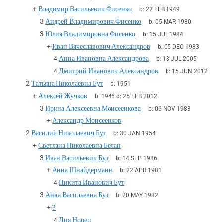
+
Владимир Васильевич Фисенко
b:
22 FEB 1949
3
Андрей Владимирович Фисенко
b:
05 MAR 1980
3
Юлия Владимировна Фисенко
b:
15 JUL 1984
+
Иван Вячеславович Александров
b:
05 DEC 1983
4
Анна Ивановна Александрова
b:
18 JUL 2005
4
Дмитрий Иванович Александров
b:
15 JUN 2012
2
Татьяна Николаевна Бут
b:
1951
+
Алексей Жучков
b:
1946
d:
25 FEB 2012
3
Ирина Алексеевна Моисеенкова
b:
06 NOV 1983
+
Александр Моисеенков
2
Василий Николаевич Бут
b:
30 JAN 1954
+
Светлана Николаевна Белан
3
Иван Васильевич Бут
b:
14 SEP 1986
+
Анна Шнайдерманн
b:
22 APR 1981
4
Никита Иванович Бут
3
Анна Васильевна Бут
b:
20 MAY 1982
+
?
4
Лия Норец