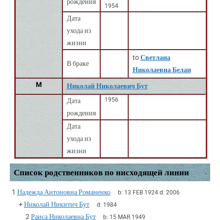
рождения
1954
Дата
ухода из
жизни
to
Светлана
В браке
Николаевна Белан
M
Николай Николаевич Бут
1956
Дата
рождения
Дата
ухода из
жизни
Список родственников по нисходящей линии
1
Надежда Антоновна Романенко
b:
13 FEB 1924
d:
2006
+
Николай Никитич Бут
d:
1984
2
Раиса Николаевна Бут
b:
15 MAR 1949