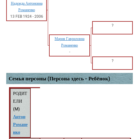
Надежда Антоновна
Романенко
13 FEB 1924
-
2006
?
Мария Гавриловна
Романенко
-
?
Семья персоны (Персона здесь - Ребёнок)
РОДИТ
ЕЛИ
(
M
)
Антон
Романе
нко