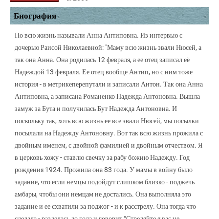
Биография
Но всю жизнь называли Анна Антиповна. Из интервью с
дочерью Раисой Николаевной: "Маму всю жизнь звали Нюсей, а
так она Анна. Она родилась 12 февраля, а ее отец записал её
Надеждой 13 февраля. Ее отец вообще Антип, но с ним тоже
история - в метрикеперепутали и записали Антон. Так она Анна
Антиповна, а записана Романенко Надежда Антоновна. Вышла
замуж за Бута и получилась Бут Надежда Антоновна. И
поскольку так, хоть всю жизнь ее все звали Нюсей, мы посылки
посылали на Надежду Антоновну. Вот так всю жизнь прожила с
двойным именем, с двойной фамилией и двойным отчеством. Я
в церковь хожу - ставлю свечку за рабу божию Надежду. Год
рождения 1924. Прожила она 83 года. У мамы в войну было
задание, что если немцы подойдут слишком близко - поджечь
амбары, чтобы они немцам не достались. Она выполняла это
задание и ее схватили за поджог - и к расстрелу. Она тогда что
сделала - разделась до гола и говорит “Стреляйте,я вас не