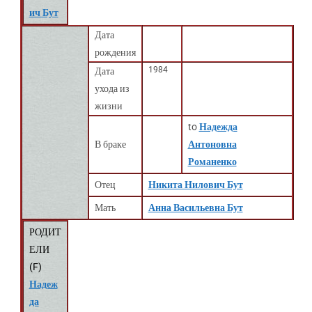
ич Бут
Дата
рождения
1984
Дата
ухода из
жизни
to
Надежда
В браке
Антоновна
Романенко
Отец
Никита Нилович Бут
Мать
Анна Васильевна Бут
РОДИТ
ЕЛИ
(
F
)
Надеж
да