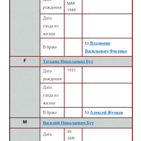
MAR
рождения
1949
Дата
ухода из
жизни
to
Владимир
В браке
Васильевич Фисенко
F
Татьяна Николаевна Бут
1951
Дата
рождения
Дата
ухода из
жизни
В браке
to
Алексей Жучков
M
Василий Николаевич Бут
30
Дата
JAN