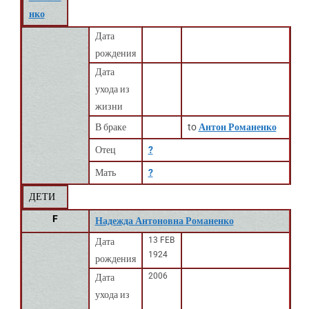
нко
Дата
рождения
Дата
ухода из
жизни
В браке
to
Антон Романенко
Отец
?
Мать
?
ДЕТИ
F
Надежда Антоновна Романенко
13 FEB
Дата
1924
рождения
2006
Дата
ухода из