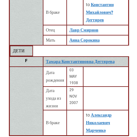
to
Константин
В браке
Михайлович?
Дегтярев
Отец
Лавр Смирнов
Мать
Анна Сорокина
ДЕТИ
F
Тамара Константиновна Дегтярева
03
Дата
MAY
рождения
1938
29
Дата
NOV
ухода из
2007
жизни
to
Александр
В браке
Николаевич
Марченко