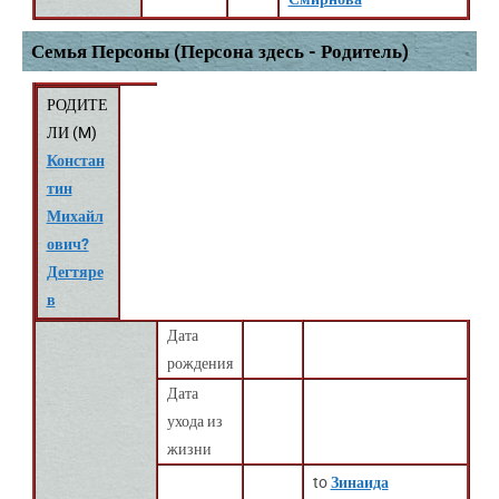
Семья Персоны (Персона здесь - Родитель)
РОДИТЕ
ЛИ (
M
)
Констан
тин
Михайл
ович?
Дегтяре
в
Дата
рождения
Дата
ухода из
жизни
to
Зинаида