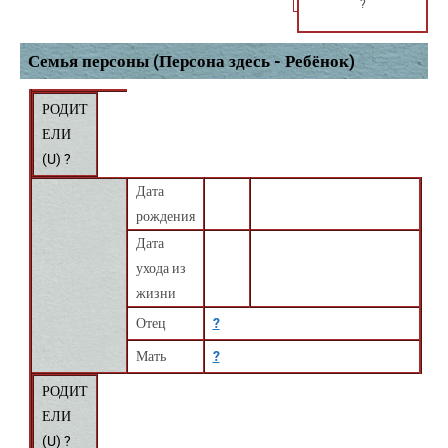
?
Семья персоны (Персона здесь - Ребёнок)
РОДИТ
ЕЛИ
(
U
) ?
Дата
рождения
Дата
ухода из
жизни
Отец
?
Мать
?
РОДИТ
ЕЛИ
(
U
) ?