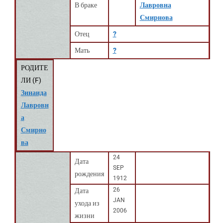
В браке
Лавровна
Смирнова
Отец
?
Мать
?
РОДИТЕ
ЛИ (
F
)
Зинаида
Лавровн
а
Смирно
ва
24
Дата
SEP
рождения
1912
26
Дата
JAN
ухода из
2006
жизни