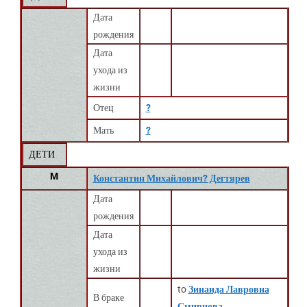
Дата
рождения
Дата
ухода из
жизни
Отец
?
Мать
?
ДЕТИ
M
Константин Михайлович? Дегтярев
Дата
рождения
Дата
ухода из
жизни
to
Зинаида Лавровна
В браке
Смирнова