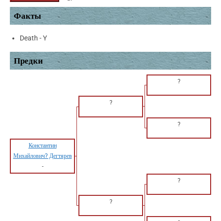
Факты
Death - Y
Предки
?
?
?
Константин
Михайлович? Дегтярев
-
?
?