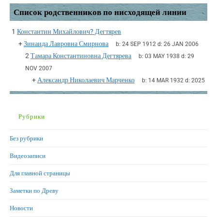
Список родственников по нисходящей линии
1
Константин Михайлович? Дегтярев
+
Зинаида Лавровна Смирнова
b:
24 SEP 1912
d:
26 JAN 2006
2
Тамара Константиновна Дегтярева
b:
03 MAY 1938
d:
29
NOV 2007
+
Александр Николаевич Марченко
b:
14 MAR 1932
d:
2025
Рубрики
Без рубрики
Видеозаписи
Для главной страницы
Заметки по Древу
Новости