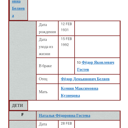
овна
Беляев
а
12 FEB
Дата
1931
рождения
15 FEB
Дата
1992
ухода из
жизни
to
Фёдор Яковлевич
В браке
Гостев
Отец
Фёдор Демьянович Беляев
Ксения Максимовна
Мать
Кузнецова
ДЕТИ
F
Наталья Фёдоровна Гостева
28 FEB
Дата