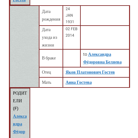
24
Дата
JAN
рождения
1931
02 FEB
Дата
2014
ухода из
жизни
to
Александра
В браке
Фёдоровна Беляева
Отец
Яков Платонович Гостев
Мать
Анна Гостева
РОДИТ
ЕЛИ
(
F
)
Алекса
ндра
Фёдор