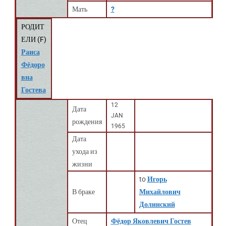
Мать
?
РОДИТ
ЕЛИ (
F
)
Раиса
Фёдоро
вна
Гостева
12
Дата
JAN
рождения
1965
Дата
ухода из
жизни
to
Игорь
В браке
Михайлович
Долинский
Отец
Фёдор Яковлевич Гостев