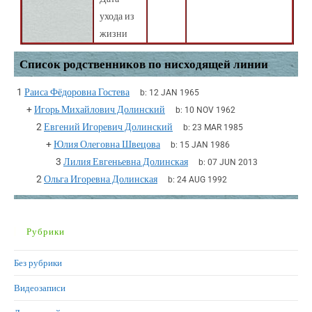
ухода из
жизни
Список родственников по нисходящей линии
1
Раиса Фёдоровна Гостева
b:
12 JAN 1965
+
Игорь Михайлович Долинский
b:
10 NOV 1962
2
Евгений Игоревич Долинский
b:
23 MAR 1985
+
Юлия Олеговна Швецова
b:
15 JAN 1986
3
Лилия Евгеньевна Долинская
b:
07 JUN 2013
2
Ольга Игоревна Долинская
b:
24 AUG 1992
Рубрики
Без рубрики
Видеозаписи