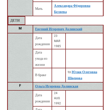
Александра Фёдоровна
Мать
Беляева
ДЕТИ
M
Евгений Игоревич Долинский
23
Дата
MAR
рождения
1985
Дата
ухода из
жизни
to
Юлия Олеговна
В браке
Швецова
F
Ольга Игоревна Долинская
24
Дата
AUG
рождения
1992
Дата