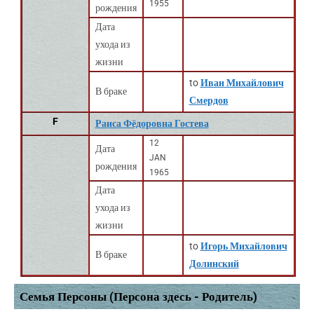
1955
рождения
Дата
ухода из
жизни
to
Иван Михайлович
В браке
Смердов
F
Раиса Фёдоровна Гостева
12
Дата
JAN
рождения
1965
Дата
ухода из
жизни
to
Игорь Михайлович
В браке
Долинский
Семья Персоны (Персона здесь - Родитель)