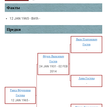
Факты
12 JAN 1965 - Birth -
Предки
Яков Платонович
Гостев
-
Фёдор Яковлевич
Гостев
24 JAN 1931
-
02 FEB
2014
Анна Гостева
-
Раиса Фёдоровна
Гостева
12 JAN 1965
-