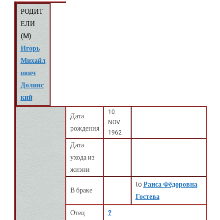
РОДИТ
ЕЛИ
(
M
)
Игорь
Михайл
ович
Долинс
кий
10
Дата
NOV
рождения
1962
Дата
ухода из
жизни
to
Раиса Фёдоровна
В браке
Гостева
Отец
?