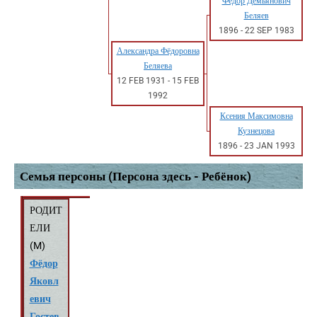
Фёдор Демьянович
Беляев
1896
-
22 SEP 1983
Александра Фёдоровна
Беляева
12 FEB 1931
-
15 FEB
1992
Ксения Максимовна
Кузнецова
1896
-
23 JAN 1993
Семья персоны (Персона здесь - Ребёнок)
РОДИТ
ЕЛИ
(
M
)
Фёдор
Яковл
евич
Гостев