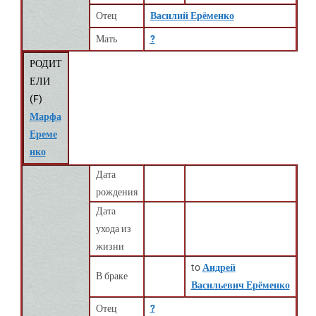
Отец
Василий Ерёменко
Мать
?
РОДИТ
ЕЛИ
(
F
)
Марфа
Ереме
нко
Дата
рождения
Дата
ухода из
жизни
to
Андрей
В браке
Васильевич Ерёменко
Отец
?