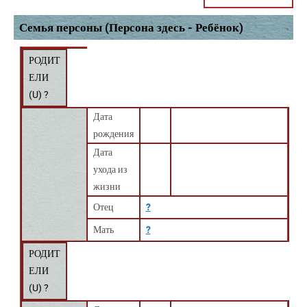
Семья персоны (Персона здесь - Ребёнок)
РОДИТ
ЕЛИ
(
U
) ?
Дата
рождения
Дата
ухода из
жизни
Отец
?
Мать
?
РОДИТ
ЕЛИ
(
U
) ?