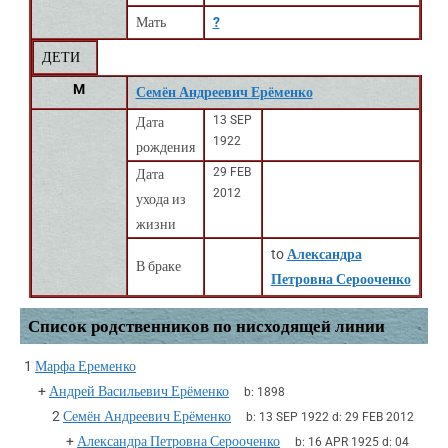
Мать
?
ДЕТИ
M
Семён Андреевич Ерёменко
13 SEP
Дата
1922
рождения
29 FEB
Дата
2012
ухода из
жизни
to
Александра
В браке
Петровна Серооченко
Список родственников по нисходящей линии
1
Марфа Еременко
+
Андрей Васильевич Ерёменко
b:
1898
2
Семён Андреевич Ерёменко
b:
13 SEP 1922
d:
29 FEB 2012
+
Александра Петровна Серооченко
b:
16 APR 1925
d:
04