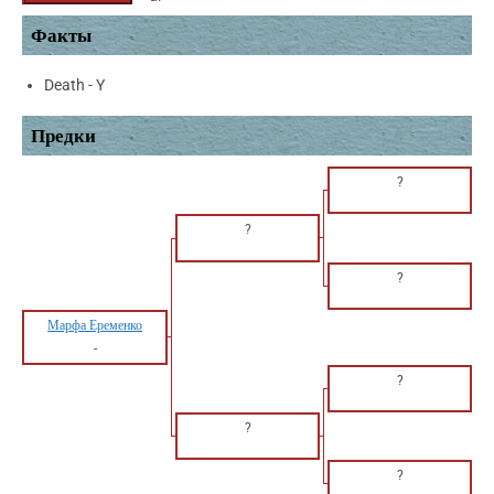
Факты
Death - Y
Предки
?
?
?
Марфа Еременко
-
?
?
?