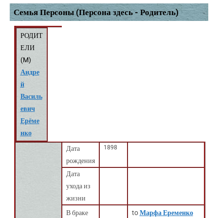
Семья Персоны (Персона здесь - Родитель)
РОДИТ
ЕЛИ
(
M
)
Андре
й
Василь
евич
Ерёме
нко
1898
Дата
рождения
Дата
ухода из
жизни
В браке
to
Марфа Еременко