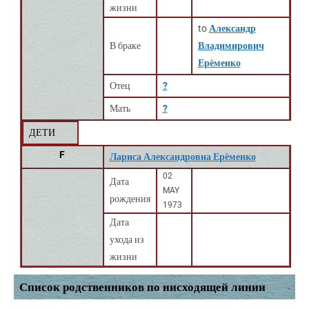
жизни
to
Александр
В браке
Владимирович
Ерёменко
Отец
?
Мать
?
ДЕТИ
F
Лариса Александровна Ерёменко
02
Дата
MAY
рождения
1973
Дата
ухода из
жизни
Список родственников по нисходящей линии