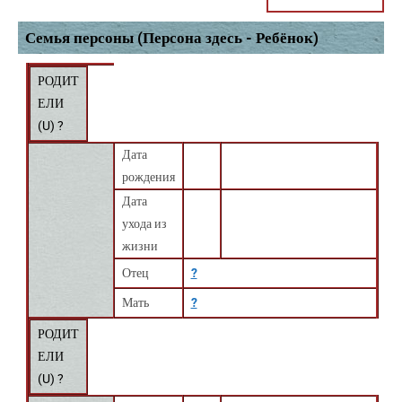
Семья персоны (Персона здесь - Ребёнок)
РОДИТ
ЕЛИ
(
U
) ?
Дата
рождения
Дата
ухода из
жизни
Отец
?
Мать
?
РОДИТ
ЕЛИ
(
U
) ?