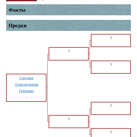
Факты
Предки
?
?
?
Светлана
Александровна
Ерёменко
-
?
?
?