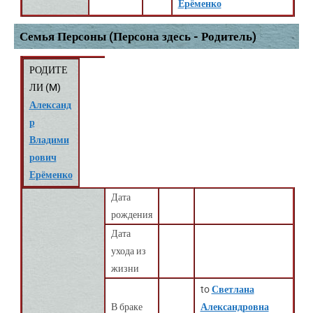
Ерёменко
Семья Персоны (Персона здесь - Родитель)
РОДИТЕ
ЛИ (
M
)
Александ
р
Владими
рович
Ерёменко
Дата
рождения
Дата
ухода из
жизни
to
Светлана
В браке
Александровна