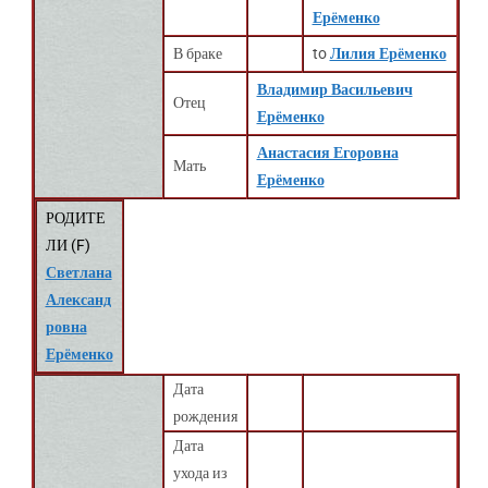
Ерёменко
В браке
to
Лилия Ерёменко
Владимир Васильевич
Отец
Ерёменко
Анастасия Егоровна
Мать
Ерёменко
РОДИТЕ
ЛИ (
F
)
Светлана
Александ
ровна
Ерёменко
Дата
рождения
Дата
ухода из