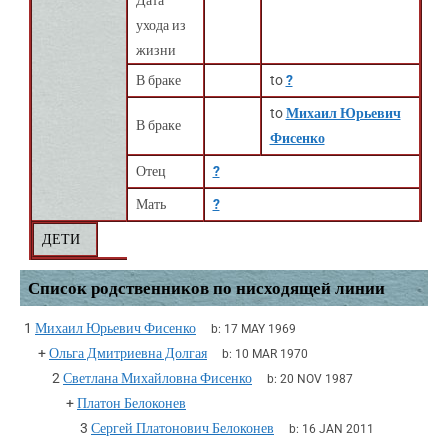
Дата
ухода из
жизни
В браке
to
?
to
Михаил Юрьевич
В браке
Фисенко
Отец
?
Мать
?
ДЕТИ
Список родственников по нисходящей линии
1
Михаил Юрьевич Фисенко
b:
17 MAY 1969
+
Ольга Дмитриевна Долгая
b:
10 MAR 1970
2
Светлана Михайловна Фисенко
b:
20 NOV 1987
+
Платон Белоконев
3
Сергей Платонович Белоконев
b:
16 JAN 2011