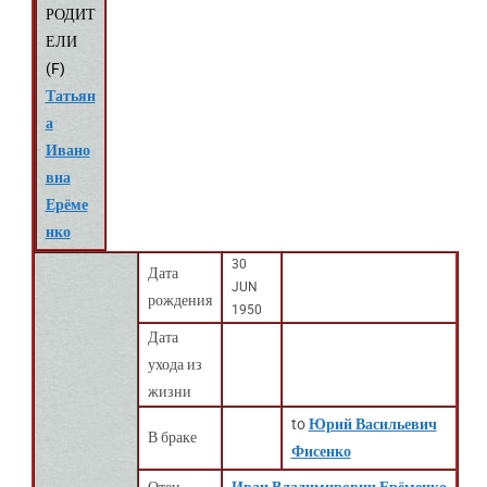
РОДИТ
ЕЛИ
(
F
)
Татьян
а
Ивано
вна
Ерёме
нко
30
Дата
JUN
рождения
1950
Дата
ухода из
жизни
to
Юрий Васильевич
В браке
Фисенко