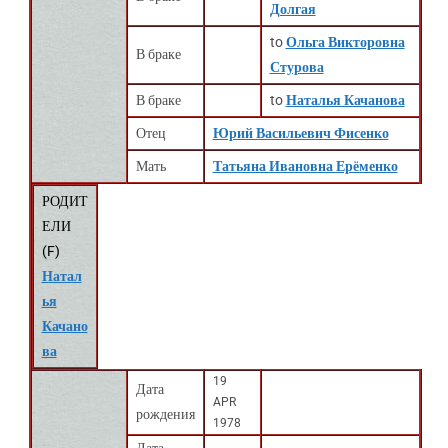
Долгая
to
Ольга Викторовна
В браке
Стурова
В браке
to
Наталья Качанова
Отец
Юрий Васильевич Фисенко
Мать
Татьяна Ивановна Ерёменко
РОДИТ
ЕЛИ
(
F
)
Натал
ья
Качано
ва
19
Дата
APR
рождения
1978