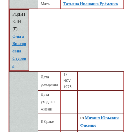
Мать
Татьяна Ивановна Ерёменко
РОДИТ
ЕЛИ
(
F
)
Ольга
Виктор
овна
Стуров
а
17
Дата
NOV
рождения
1975
Дата
ухода из
жизни
to
Михаил Юрьевич
В браке
Фисенко