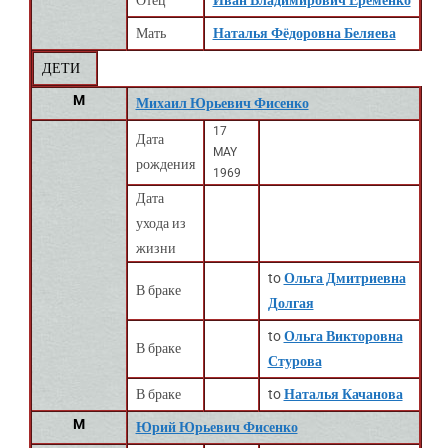
Отец
Иван Владимирович Ерёменко
Мать
Наталья Фёдоровна Беляева
ДЕТИ
M
Михаил Юрьевич Фисенко
17
Дата
MAY
рождения
1969
Дата
ухода из
жизни
to
Ольга Дмитриевна
В браке
Долгая
to
Ольга Викторовна
В браке
Стурова
В браке
to
Наталья Качанова
M
Юрий Юрьевич Фисенко