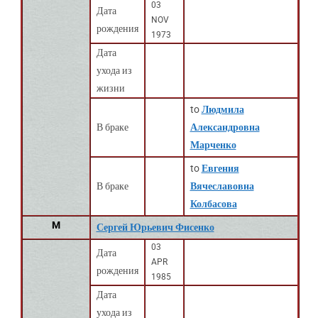
03
Дата
NOV
рождения
1973
Дата
ухода из
жизни
to
Людмила
В браке
Александровна
Марченко
to
Евгения
В браке
Вячеславовна
Колбасова
M
Сергей Юрьевич Фисенко
03
Дата
APR
рождения
1985
Дата
ухода из