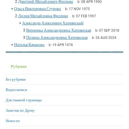
2
Дмитрий Михайлович Фисенко
b:
08 APR 1990
+
Ольга Викторовна Стурова
b:
17 NOV 1975
2
Лилия Михайловна Фисенко
b:
07 FEB 1997
+
Александр Алексеевич Хатнянский
3
Вероника Александровна Хатнянская
b:
07 SEP 2018
3
Полина Александровна Хатнянская
b:
26 AUG 2024
+
Наталья Качанова
b:
19 APR 1978
Рубрики
Без рубрики
Видеозаписи
Для главной страницы
Заметки по Древу
Новости