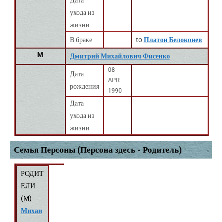
Дата
ухода из
жизни
В браке
to
Платон Белоконев
M
Дмитрий Михайлович Фисенко
08
Дата
APR
рождения
1990
Дата
ухода из
жизни
Семья Персоны (Персона здесь - Родитель)
РОДИТ
ЕЛИ
(
M
)
Михаи