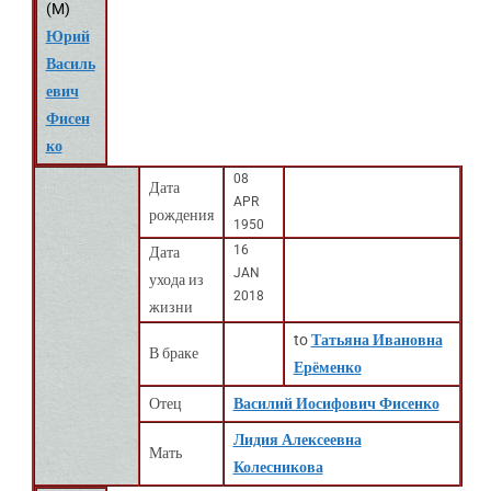
(
M
)
Юрий
Василь
евич
Фисен
ко
08
Дата
APR
рождения
1950
16
Дата
JAN
ухода из
2018
жизни
to
Татьяна Ивановна
В браке
Ерёменко
Отец
Василий Иосифович Фисенко
Лидия Алексеевна
Мать
Колесникова