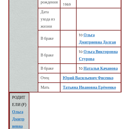
рождения
1969
Дата
ухода из
жизни
to
Ольга
В браке
Дмитриевна Долгая
to
Ольга Викторовна
В браке
Стурова
В браке
to
Наталья Качанова
Отец
Юрий Васильевич Фисенко
Мать
Татьяна Ивановна Ерёменко
РОДИТ
ЕЛИ (
F
)
Ольга
Дмитр
иевна