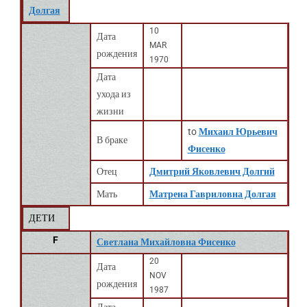
Долгая
10
Дата
MAR
рождения
1970
Дата
ухода из
жизни
to
Михаил Юрьевич
В браке
Фисенко
Отец
Дмитрий Яковлевич Долгий
Мать
Матрена Гавриловна Долгая
ДЕТИ
F
Светлана Михайловна Фисенко
20
Дата
NOV
рождения
1987