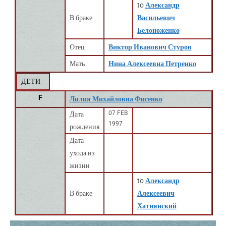
to
Александр
В браке
Васильевич
Белоноженко
Отец
Виктор Иванович Стуров
Мать
Нина Алексеевна Петренко
ДЕТИ
F
Лилия Михайловна Фисенко
07 FEB
Дата
1997
рождения
Дата
ухода из
жизни
to
Александр
В браке
Алексеевич
Хатнянский