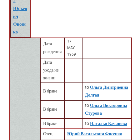
л
Юрьев
ич
Фисен
ко
17
Дата
MAY
рождения
1969
Дата
ухода из
жизни
to
Ольга Дмитриевна
В браке
Долгая
to
Ольга Викторовна
В браке
Стурова
В браке
to
Наталья Качанова
Отец
Юрий Васильевич Фисенко