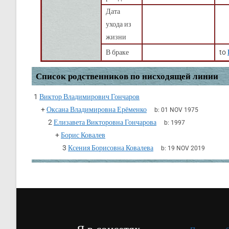
Дата
ухода из
жизни
В браке
to
Список родственников по нисходящей линии
1
Виктор Владимирович Гончаров
+
Оксана Владимировна Ерёменко
b:
01 NOV 1975
2
Елизавета Викторовна Гончарова
b:
1997
+
Борис Ковалев
3
Ксения Борисовна Ковалева
b:
19 NOV 2019