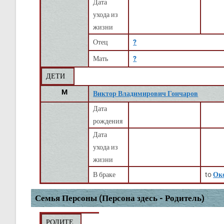
Дата
ухода из
жизни
Отец
?
Мать
?
ДЕТИ
M
Виктор Владимирович Гончаров
Дата
рождения
Дата
ухода из
жизни
В браке
to
Ок
Семья Персоны (Персона здесь - Родитель)
РОДИТЕ