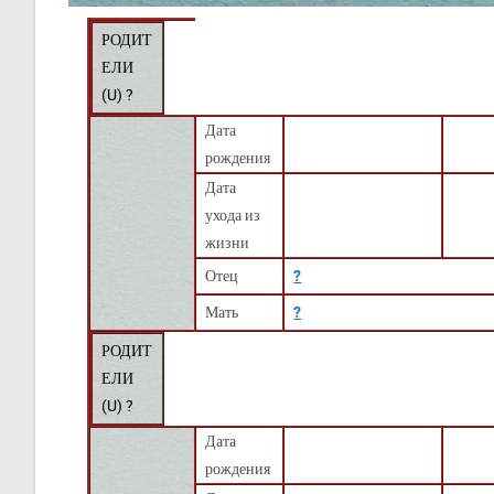
РОДИТ
ЕЛИ
(
U
) ?
Дата
рождения
Дата
ухода из
жизни
Отец
?
Мать
?
РОДИТ
ЕЛИ
(
U
) ?
Дата
рождения