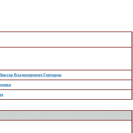
Виктор Владимирович Гончаров
менко
на