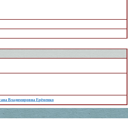
сана Владимировна Ерёменко