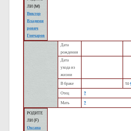
ЛИ (
M
)
Виктор
Владими
рович
Гончаров
Дата
рождения
Дата
ухода из
жизни
В браке
to
Отец
?
Мать
?
РОДИТЕ
ЛИ (
F
)
Оксана