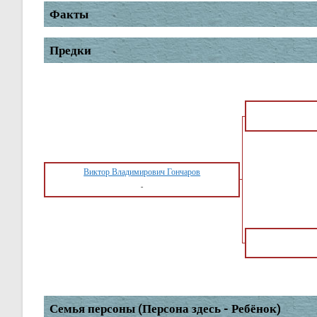
Факты
Предки
Виктор Владимирович Гончаров
-
Семья персоны (Персона здесь - Ребёнок)