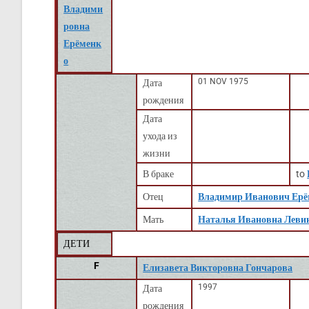
Владими
ровна
Ерёменк
о
01 NOV 1975
Дата
рождения
Дата
ухода из
жизни
В браке
to
Отец
Владимир Иванович Ерё
Мать
Наталья Ивановна Леви
ДЕТИ
F
Елизавета Викторовна Гончарова
1997
Дата
рождения