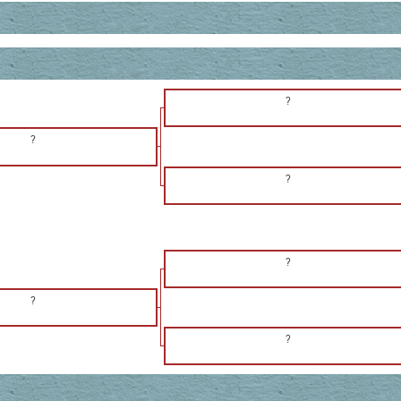
?
?
?
?
?
?