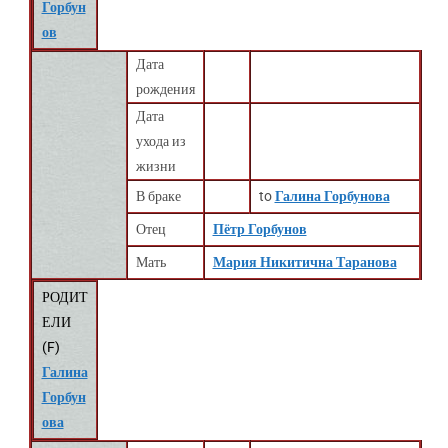
Горбун
ов
Дата
рождения
Дата
ухода из
жизни
В браке
to
Галина Горбунова
Отец
Пётр Горбунов
Мать
Мария Никитична Таранова
РОДИТ
ЕЛИ
(
F
)
Галина
Горбун
ова