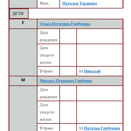
Мать
Наталья Таранова
ДЕТИ
F
Ольга Петровна Горбунова
Дата
рождения
Дата
ухода из
жизни
В браке
to
Николай
M
Михаил Петрович Горбунов
Дата
рождения
Дата
ухода из
жизни
В браке
to
Наталья Горбунова