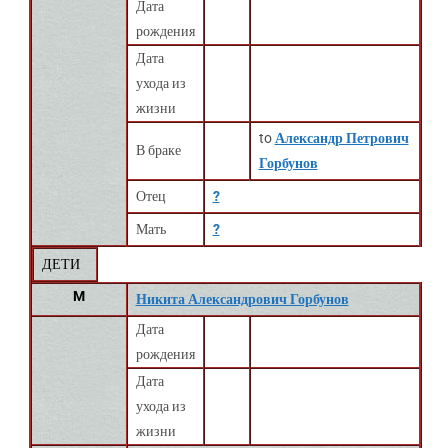
Дата
рождения
Дата
ухода из
жизни
to
Александр Петрович
В браке
Горбунов
Отец
?
Мать
?
ДЕТИ
M
Никита Александрович Горбунов
Дата
рождения
Дата
ухода из
жизни