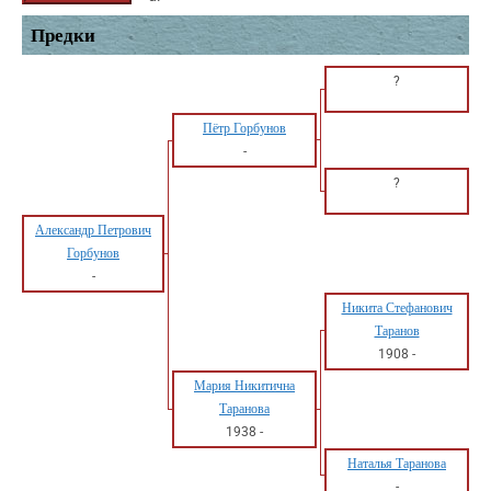
Предки
?
Пётр Горбунов
-
?
Александр Петрович
Горбунов
-
Никита Стефанович
Таранов
1908
-
Мария Никитична
Таранова
1938
-
Наталья Таранова
-