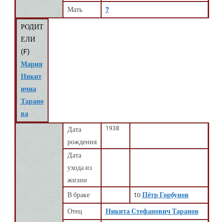
Мать
?
РОДИТ
ЕЛИ
(
F
)
Мария
Никит
ична
Тарано
ва
1938
Дата
рождения
Дата
ухода из
жизни
В браке
to
Пётр Горбунов
Отец
Никита Стефанович Таранов