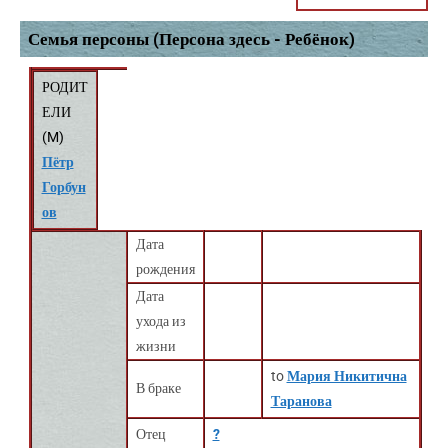
Семья персоны (Персона здесь - Ребёнок)
РОДИТ
ЕЛИ
(
M
)
Пётр
Горбун
ов
Дата
рождения
Дата
ухода из
жизни
to
Мария Никитична
В браке
Таранова
Отец
?