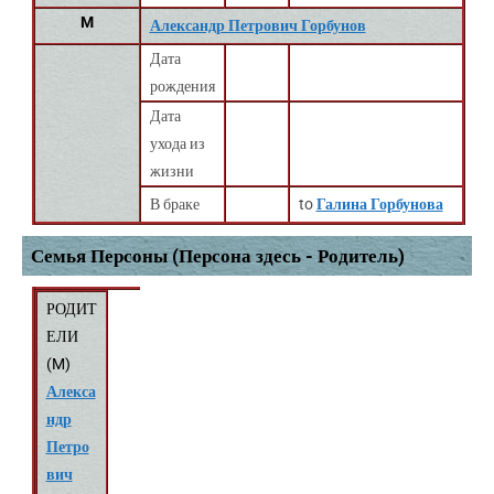
M
Александр Петрович Горбунов
Дата
рождения
Дата
ухода из
жизни
В браке
to
Галина Горбунова
Семья Персоны (Персона здесь - Родитель)
РОДИТ
ЕЛИ
(
M
)
Алекса
ндр
Петро
вич