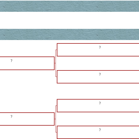
?
?
?
?
?
?