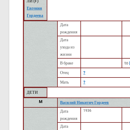
ЛИ (
F
)
Евгения
Гордеева
Дата
рождения
Дата
ухода из
жизни
В браке
to
Отец
?
Мать
?
ДЕТИ
M
Василий Никитич Гордеев
1936
Дата
рождения
Дата