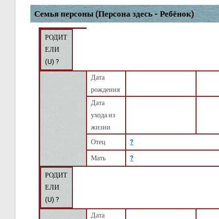
Семья персоны (Персона здесь - Ребёнок)
РОДИТ
ЕЛИ
(
U
) ?
Дата
рождения
Дата
ухода из
жизни
Отец
?
Мать
?
РОДИТ
ЕЛИ
(
U
) ?
Дата