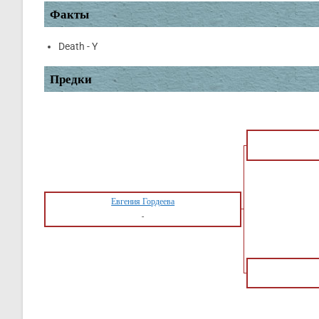
Факты
Death - Y
Предки
Евгения Гордеева
-