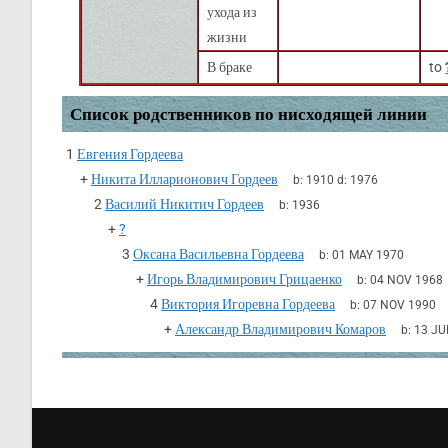
ухода из
жизни
В браке
to
Список родственников по нисходящей линии
1
Евгения Гордеева
+
Никита Илларионович Гордеев
b:
1910
d:
1976
2
Василий Никитич Гордеев
b:
1936
+
?
3
Оксана Васильевна Гордеева
b:
01 MAY 1970
+
Игорь Владимирович Грицаенко
b:
04 NOV 1968
4
Виктория Игоревна Гордеева
b:
07 NOV 1990
+
Александр Владимирович Комаров
b:
13 JU