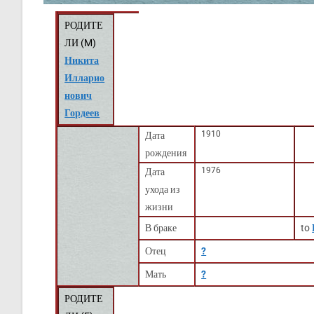
РОДИТЕ
ЛИ (
M
)
Никита
Илларио
нович
Гордеев
1910
Дата
рождения
1976
Дата
ухода из
жизни
В браке
to
Отец
?
Мать
?
РОДИТЕ