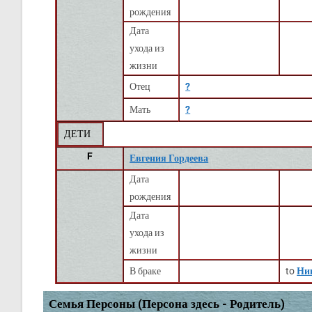
рождения
Дата
ухода из
жизни
Отец
?
Мать
?
ДЕТИ
F
Евгения Гордеева
Дата
рождения
Дата
ухода из
жизни
В браке
to
Ни
Семья Персоны (Персона здесь - Родитель)