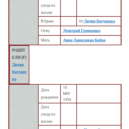
ухода из
жизни
В браке
to
Лидия Богданова
Отец
Дмитрий Грицаенко
Мать
Анна Даниловна Бобро
РОДИТ
ЕЛИ (
F
)
Лидия
Богдано
ва
10
Дата
MAY
рождения
1954
Дата
ухода из
жизни