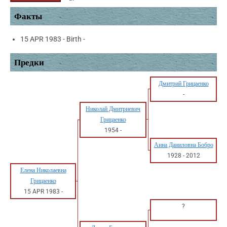
Факты
15 APR 1983 - Birth -
Предки
Дмитрий Грицаенко
-
Николай Дмитриевич
Грицаенко
1954
-
Анна Даниловна Бобро
1928
-
2012
Елена Николаевна
Грицаенко
15 APR 1983
-
?