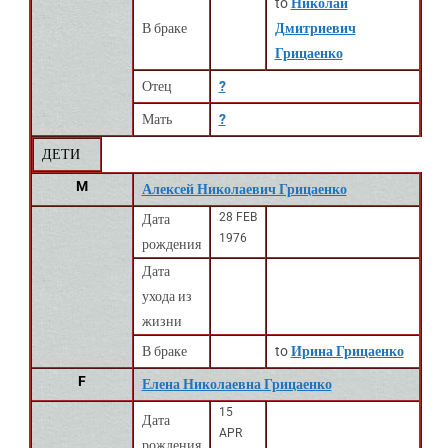
to
Николай
В браке
Дмитриевич
Грицаенко
Отец
?
Мать
?
ДЕТИ
M
Алексей Николаевич Грицаенко
28 FEB
Дата
1976
рождения
Дата
ухода из
жизни
В браке
to
Ирина Грицаенко
F
Елена Николаевна Грицаенко
15
Дата
APR
рождения