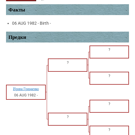
Факты
06 AUG 1982 - Birth -
Предки
?
?
?
Ирина Грицаенко
06 AUG 1982
-
?
?
?