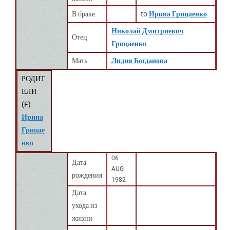
В браке
to
Ирина Грицаенко
Николай Дмитриевич
Отец
Грицаенко
Мать
Лидия Богданова
РОДИТ
ЕЛИ
(
F
)
Ирина
Грицае
нко
06
Дата
AUG
рождения
1982
Дата
ухода из
жизни