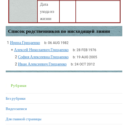
Дата
ухода из
жизни
Список родственников по нисходящей линии
1
Ирина Грицаенко
b:
06 AUG 1982
+
Алексей Николаевич Грицаенко
b:
28 FEB 1976
2
София Алексеевна Грицаенко
b:
19 AUG 2005
2
Иван Алексеевич Грицаенко
b:
24 OCT 2012
Рубрики
Без рубрики
Видеозаписи
Для главной страницы