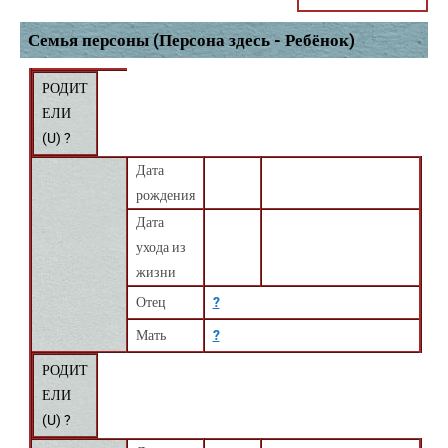
Семья персоны (Персона здесь - Ребёнок)
РОДИТ
ЕЛИ
(
U
) ?
Дата
рождения
Дата
ухода из
жизни
Отец
?
Мать
?
РОДИТ
ЕЛИ
(
U
) ?