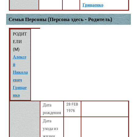
Грицаенко
Семья Персоны (Персона здесь - Родитель)
РОДИТ
ЕЛИ
(
M
)
Алексе
й
Никола
евич
Грицае
нко
28 FEB
Дата
1976
рождения
Дата
ухода из
жизни