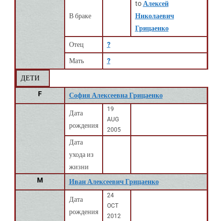
to
Алексей
В браке
Николаевич
Грицаенко
Отец
?
Мать
?
ДЕТИ
F
София Алексеевна Грицаенко
19
Дата
AUG
рождения
2005
Дата
ухода из
жизни
M
Иван Алексеевич Грицаенко
24
Дата
OCT
рождения
2012