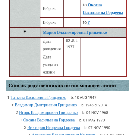
to
Оксана
В браке
Васильевна Гордеева
В браке
to
?
F
Мария Владимировна Грицаенко
02 JUL
Дата
1977
рождения
Дата
ухода из
жизни
Список родственников по нисходящей линии
1
Татьяна Васильевна Грицаенко
b:
18 AUG 1947
+
Владимир Дмитриевич Грицаенко
b:
1946
d:
2014
2
Игорь Владимирович Грицаенко
b:
04 NOV 1968
+
Оксана Васильевна Гордеева
b:
01 MAY 1970
3
Виктория Игоревна Гордеева
b:
07 NOV 1990