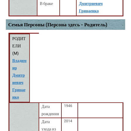
В браке
Дмитриевич
Грицаенко
Семья Персоны (Персона здесь - Родитель)
РОДИТ
ЕЛИ
(
M
)
Владим
ир
Дмитр
иевич
Грицае
нко
1946
Дата
рождения
2014
Дата
ухода из