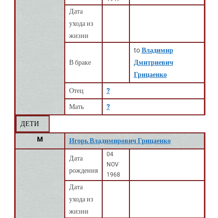
Дата
ухода из
жизни
to
Владимир
В браке
Дмитриевич
Грицаенко
Отец
?
Мать
?
ДЕТИ
M
Игорь Владимирович Грицаенко
04
Дата
NOV
рождения
1968
Дата
ухода из
жизни