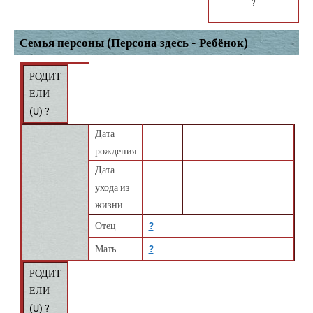
?
Семья персоны (Персона здесь - Ребёнок)
РОДИТ
ЕЛИ
(
U
) ?
Дата
рождения
Дата
ухода из
жизни
Отец
?
Мать
?
РОДИТ
ЕЛИ
(
U
) ?