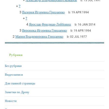
+
Александр Владимирович Комаров
b:
13 JUL 1991
+
?
3
Валерия Игоревна Грицаенко
b:
19 APR 1994
+
?
4
Ярослав Фридман-Лейбовиц
b:
16 JAN 2014
3
Вероника Игоревна Грицаенко
b:
19 APR 1994
2
Мария Владимировна Грицаенко
b:
02 JUL 1977
Рубрики
Без рубрики
Видеозаписи
Для главной страницы
Заметки по Древу
Новости