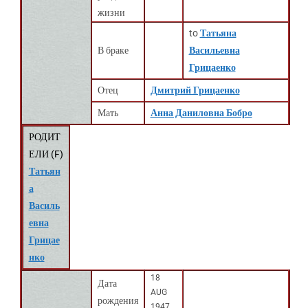
жизни
to
Татьяна
В браке
Васильевна
Грицаенко
Отец
Дмитрий Грицаенко
Мать
Анна Даниловна Бобро
РОДИТ
ЕЛИ (
F
)
Татьян
а
Василь
евна
Грицае
нко
18
Дата
AUG
рождения
1947