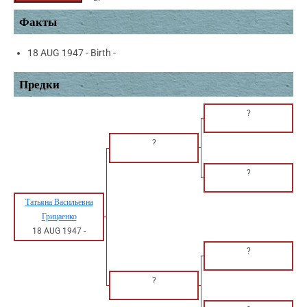
Факты
18 AUG 1947 - Birth -
Предки
?
?
?
Татьяна Васильевна
Грицаенко
18 AUG 1947
-
?
?