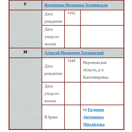
F
Валентина Ивановна Хатнянская
1952
Дата
рождения
Дата
ухода из
жизни
M
Алексей Иванович Хатнянский
1949
Воронежская
Дата
область, р.п.
рождения
Кантемировка
Дата
ухода из
жизни
to
Евдокия
В браке
Антоновна
Михайлова