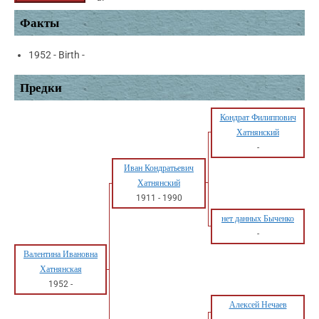
Факты
1952 - Birth -
Предки
Кондрат Филиппович
Хатнянский
-
Иван Кондратьевич
Хатнянский
1911
-
1990
нет данных Быченко
-
Валентина Ивановна
Хатнянская
1952
-
Алексей Нечаев