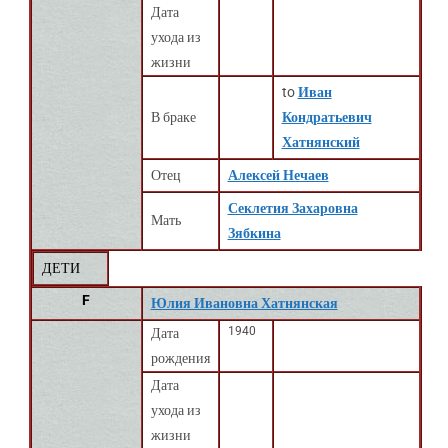
Дата
ухода из
жизни
to
Иван
В браке
Кондратьевич
Хатнянский
Отец
Алексей Нечаев
Секлетия Захаровна
Мать
Зябкина
ДЕТИ
F
Юлия Ивановна Хатнянская
1940
Дата
рождения
Дата
ухода из
жизни