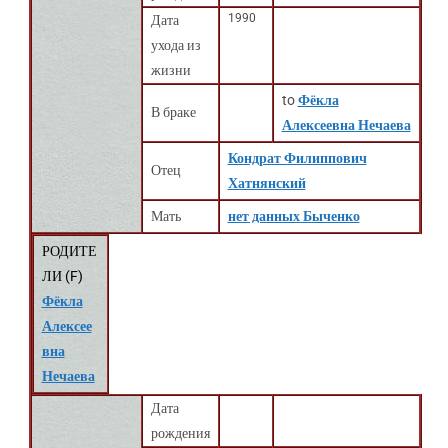
1990
Дата
ухода из
жизни
to
Фёкла
В браке
Алексеевна Нечаева
Кондрат Филиппович
Отец
Хатнянский
Мать
нет данных Быченко
РОДИТЕ
ЛИ (
F
)
Фёкла
Алексее
вна
Нечаева
Дата
рождения