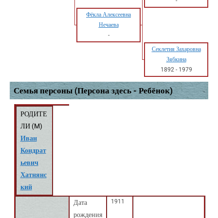
-
Фёкла Алексеевна
Нечаева
-
Секлетия Захаровна
Зябкина
1892
-
1979
Семья персоны (Персона здесь - Ребёнок)
РОДИТЕ
ЛИ (
M
)
Иван
Кондрат
ьевич
Хатнянс
кий
1911
Дата
рождения