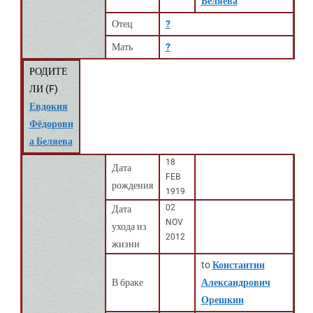
Беляева
Отец
?
Мать
?
РОДИТЕ
ЛИ (
F
)
Евдокия
Фёдоровн
а Беляева
18
Дата
FEB
рождения
1919
02
Дата
NOV
ухода из
2012
жизни
to
Константин
В браке
Александрович
Орешкин