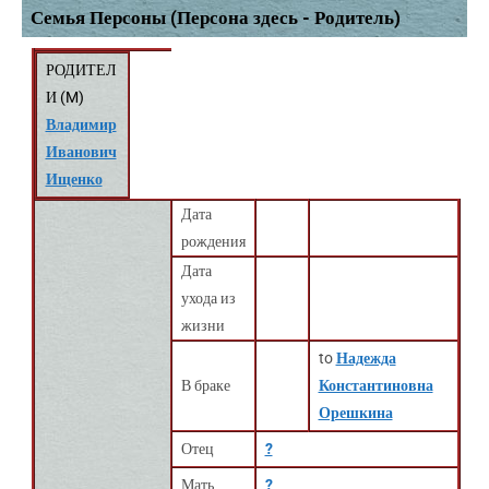
Семья Персоны (Персона здесь - Родитель)
РОДИТЕЛ
И (
M
)
Владимир
Иванович
Ищенко
Дата
рождения
Дата
ухода из
жизни
to
Надежда
В браке
Константиновна
Орешкина
Отец
?
Мать
?