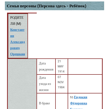
Семья персоны (Персона здесь - Ребёнок)
РОДИТЕ
ЛИ (
M
)
Констант
ин
Александ
рович
Орешкин
21
Дата
MAY
рождения
1914
07
Дата
NOV
ухода из
1984
жизни
to
Евдокия
В браке
Фёдоровна