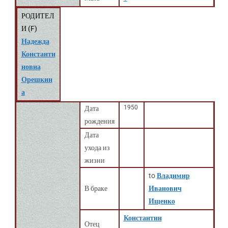
РОДИТЕЛ
И (
F
)
Надежда
Константи
новна
Орешкин
а
1950
Дата
рождения
Дата
ухода из
жизни
to
Владимир
В браке
Иванович
Ищенко
Константин
Отец