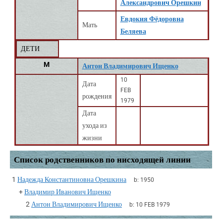
Александрович Орешкин
Евдокия Фёдоровна
Мать
Беляева
ДЕТИ
M
Антон Владимирович Ищенко
10
Дата
FEB
рождения
1979
Дата
ухода из
жизни
Список родственников по нисходящей линии
1
Надежда Константиновна Орешкина
b:
1950
+
Владимир Иванович Ищенко
2
Антон Владимирович Ищенко
b:
10 FEB 1979