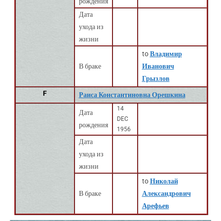
рождения
Дата
ухода из
жизни
to
Владимир
В браке
Иванович
Грызлов
F
Раиса Константиновна Орешкина
14
Дата
DEC
рождения
1956
Дата
ухода из
жизни
to
Николай
В браке
Александрович
Арефьев