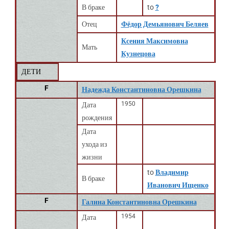
В браке
to
?
Отец
Фёдор Демьянович Беляев
Ксения Максимовна
Мать
Кузнецова
ДЕТИ
F
Надежда Константиновна Орешкина
1950
Дата
рождения
Дата
ухода из
жизни
to
Владимир
В браке
Иванович Ищенко
F
Галина Константиновна Орешкина
1954
Дата