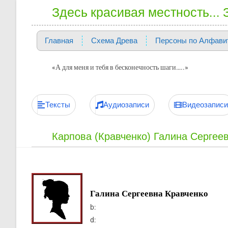
Здесь красивая местность...
Главная
Схема Древа
Персоны по Алфави
«А для меня и тебя в бесконечность шаги…..»
Тексты
Аудиозаписи
Видеозаписи
Карпова (Кравченко) Галина Сергее
Галина Сергеевна Кравченко
b:
d: