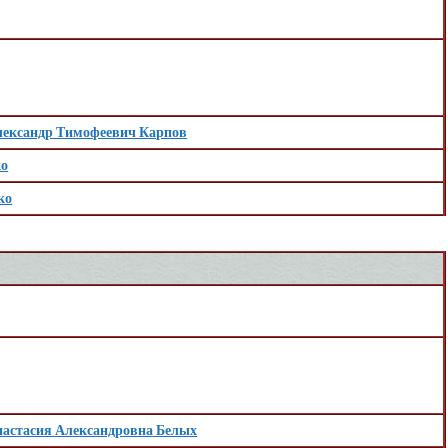
лександр Тимофеевич Карпов
ко
ко
астасия Александровна Белых