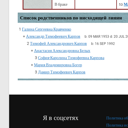
В браке
to
М
Список родственников по нисходящей линии
1
Галина Сергеевна Кравченко
+
Александр Тимофеевич Карпов
b:
09 MAR 1953
d:
20 JUL 2
2
Тимофей Александрович Карпов
b:
16 SEP 1992
+
Анастасия Александровна Белых
3
София-Каролина Тимофеевна Карпова
+
Мария Владимировна Богер
3
Дамир Тимофеевич Карпов
Я в соцсетях
Политика об
Политика ис