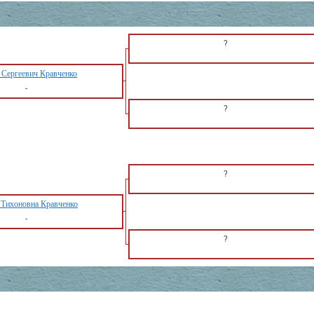
?
 Сергеевич Кравченко
-
?
?
 Тихоновна Кравченко
-
?