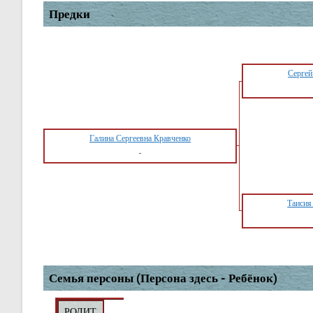
Предки
Сергей
Галина Сергеевна Кравченко
-
Таисия
Семья персоны (Персона здесь - Ребёнок)
РОДИТ