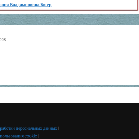
ария Владимировна Богер
003
работки персональных данных
|
пользования cookie
|