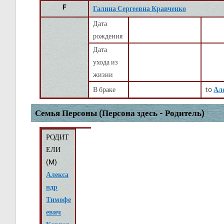
F
Галина Сергеевна Кравченко
Дата
рождения
Дата
ухода из
жизни
В браке
to
Ал
Семья Персоны (Персона здесь - Родитель)
РОДИТ
ЕЛИ
(
M
)
Алекса
ндр
Тимофе
евич