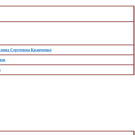
лина Сергеевна Кравченко
пов
а