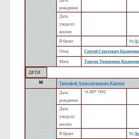
Дата
рождения
Дата
ухода из
жизни
В браке
to
А
Отец
Сергей Сергеевич Кравчен
Мать
Таисия Тихоновна Кравчен
ДЕТИ
M
Тимофей Александрович Карпов
16 SEP 1992
Дата
рождения
Дата
ухода из
жизни
В браке
to
Ан