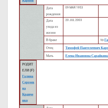
Карпов
09 MAR 1953
Дата
рождения
20 JUL 2003
Дата
ухода из
жизни
В браке
to
Га
Отец
Тимофей Пантелеевич Кар
Мать
Елена Ивановна Сарайкин
РОДИТ
ЕЛИ (
F
)
Галина
Сергеев
на
Кравче
нко