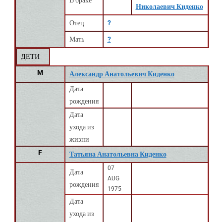
В браке
Николаевич Киденко
Отец
?
Мать
?
ДЕТИ
M
Александр Анатольевич Киденко
Дата
рождения
Дата
ухода из
жизни
F
Татьяна Анатольевна Киденко
07
Дата
AUG
рождения
1975
Дата
ухода из