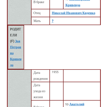
В браке
Кривенда
Отец
Николай Иванович Киденко
Мать
?
РОДИТ
ЕЛИ
(
F
)
Зоя
Петров
на
Кривен
да
1955
Дата
рождения
Дата
ухода из
жизни
to
Анатолий