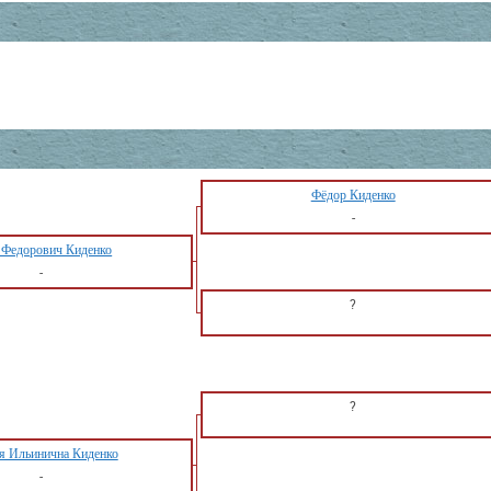
Фёдор Киденко
-
 Федорович Киденко
-
?
?
я Ильинична Киденко
-