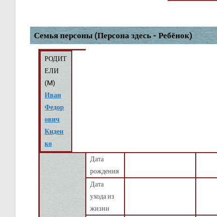
Семья персоны (Персона здесь - Ребёнок)
РОДИТ
ЕЛИ
(
M
)
Иван
Федор
ович
Киден
ко
Дата
рождения
Дата
ухода из
жизни