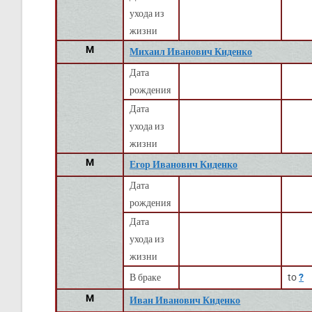
ухода из
жизни
M
Михаил Иванович Киденко
Дата
рождения
Дата
ухода из
жизни
M
Егор Иванович Киденко
Дата
рождения
Дата
ухода из
жизни
В браке
to
?
M
Иван Иванович Киденко