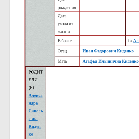
рождения
Дата
ухода из
жизни
В браке
to
Ал
Отец
Иван Федорович Киденко
Мать
Агафья Ильинична Киденко
РОДИТ
ЕЛИ
(
F
)
Алекса
ндра
Савель
евна
Киден
ко