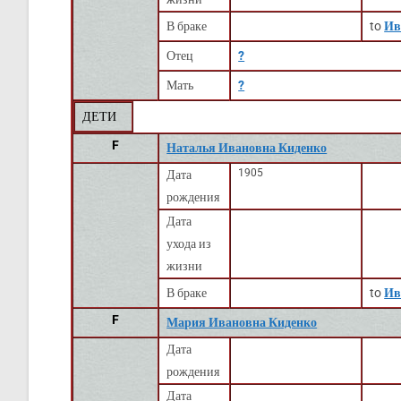
В браке
to
Ив
Отец
?
Мать
?
ДЕТИ
F
Наталья Ивановна Киденко
1905
Дата
рождения
Дата
ухода из
жизни
В браке
to
Ив
F
Мария Ивановна Киденко
Дата
рождения
Дата