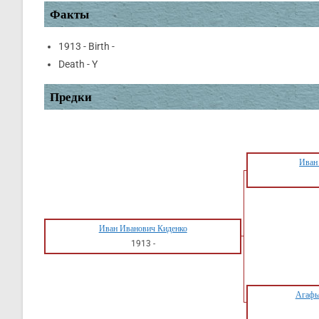
Факты
1913 - Birth -
Death - Y
Предки
Иван
Иван Иванович Киденко
1913
-
Агафь