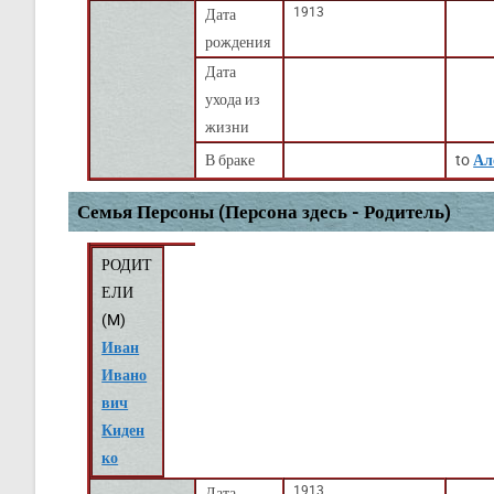
1913
Дата
рождения
Дата
ухода из
жизни
В браке
to
Ал
Семья Персоны (Персона здесь - Родитель)
РОДИТ
ЕЛИ
(
M
)
Иван
Ивано
вич
Киден
ко
1913
Дата