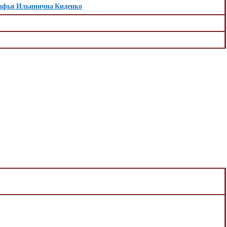
афья Ильинична Киденко