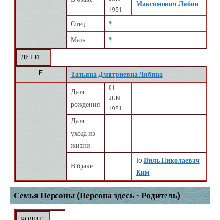
Максимович Лябин
1951
Отец
?
Мать
?
ДЕТИ
F
Татьяна Дмитриевна Лябина
01
Дата
JUN
рождения
1951
Дата
ухода из
жизни
to
Виль Николаевич
В браке
Ким
Семья Персоны (Персона здесь - Родитель)
РОДИТ