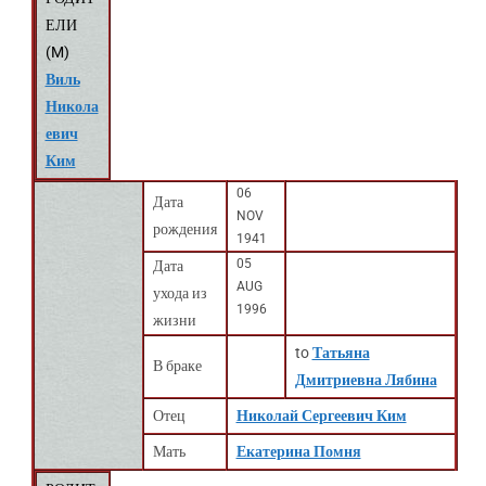
ЕЛИ
(
M
)
Виль
Никола
евич
Ким
06
Дата
NOV
рождения
1941
05
Дата
AUG
ухода из
1996
жизни
to
Татьяна
В браке
Дмитриевна Лябина
Отец
Николай Сергеевич Ким
Мать
Екатерина Помня