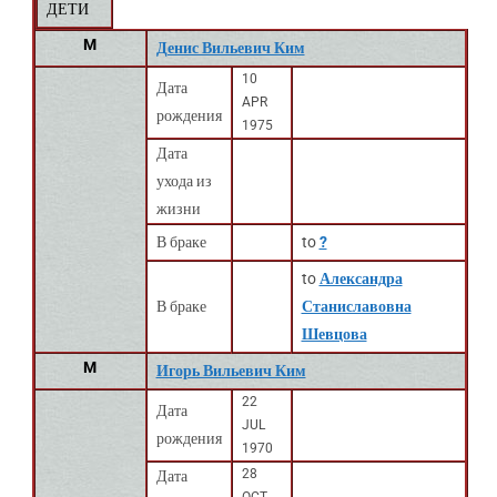
ДЕТИ
M
Денис Вильевич Ким
10
Дата
APR
рождения
1975
Дата
ухода из
жизни
В браке
to
?
to
Александра
В браке
Станиславовна
Шевцова
M
Игорь Вильевич Ким
22
Дата
JUL
рождения
1970
28
Дата