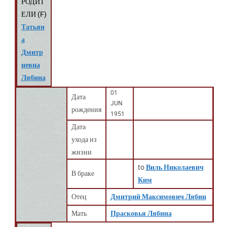
РОДИТ
ЕЛИ (
F
)
Татьян
а
Дмитр
иевна
Лябина
01
Дата
JUN
рождения
1951
Дата
ухода из
жизни
to
Виль Николаевич
В браке
Ким
Отец
Дмитрий Максимович Лябин
Мать
Прасковья Лябина