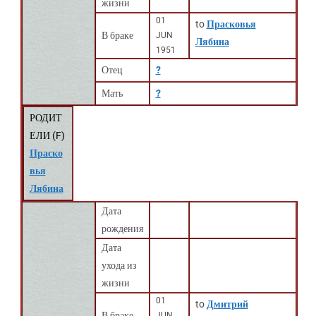
жизни
01
to
Прасковья
В браке
JUN
Лябина
1951
Отец
?
Мать
?
РОДИТ
ЕЛИ (
F
)
Праско
вья
Лябина
Дата
рождения
Дата
ухода из
жизни
01
to
Дмитрий
В браке
JUN