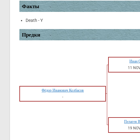
Факты
Death - Y
Предки
Иван 
11 NO
Фёдор Иванович Колбасов
-
Пелагея 
19 NO