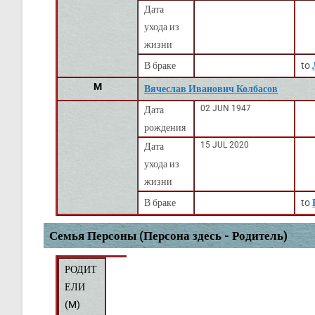
Дата
ухода из
жизни
В браке
to
M
Вячеслав Иванович Колбасов
02 JUN 1947
Дата
рождения
15 JUL 2020
Дата
ухода из
жизни
В браке
to
Семья Персоны (Персона здесь - Родитель)
РОДИТ
ЕЛИ
(
M
)