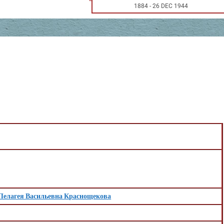
1884
-
26 DEC 1944
Пелагея Васильевна Краснощекова