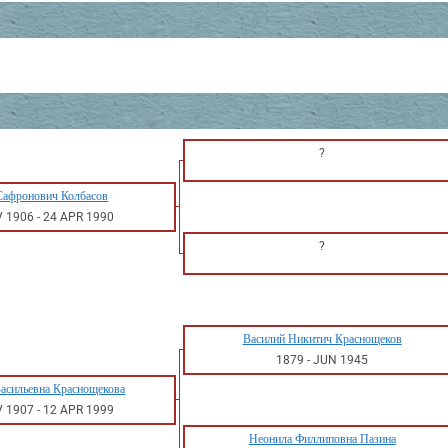
?
Сафронович Колбасов
V 1906
-
24 APR 1990
?
Василий Никитич Краснощеков
1879
-
JUN 1945
Васильевна Краснощекова
V 1907
-
12 APR 1999
Неонила Филлиповна Пазина