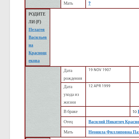
Мать
?
РОДИТЕ
ЛИ (
F
)
Пелагея
Васильев
на
Краснощ
екова
19 NOV 1907
Дата
рождения
12 APR 1999
Дата
ухода из
жизни
В браке
to
Отец
Василий Никитич Красн
Мать
Неонила Филлиповна Па