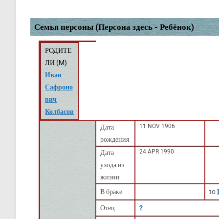
Семья персоны (Персона здесь - Ребёнок)
РОДИТЕ
ЛИ (
M
)
Иван
Сафроно
вич
Колбасов
11 NOV 1906
Дата
рождения
24 APR 1990
Дата
ухода из
жизни
В браке
to
Отец
?