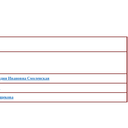
дия Ивановна Смоленская
в
ощекова