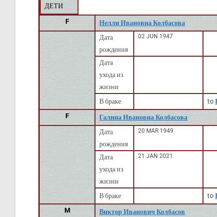
ДЕТИ
F
Нелли Ивановна Колбасова
02 JUN 1947
Дата
рождения
Дата
ухода из
жизни
В браке
to
F
Галина Ивановна Колбасова
20 MAR 1949
Дата
рождения
21 JAN 2021
Дата
ухода из
жизни
В браке
to
M
Виктор Иванович Колбасов