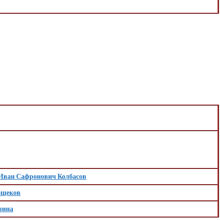
Иван Сафронович Колбасов
ощеков
зина