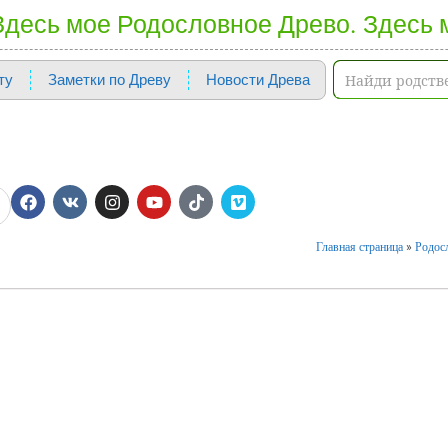
 Здесь мое Родословное Древо. Здесь 
ту
Заметки по Древу
Новости Древа
Главная страница
»
Родосл