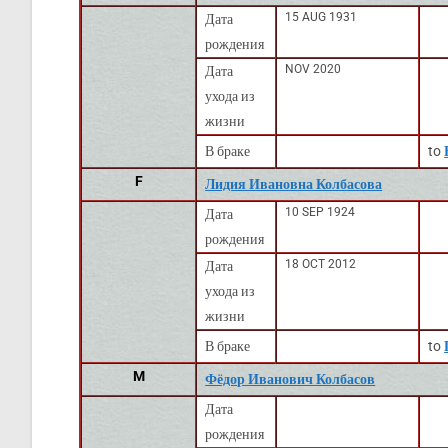
15 AUG 1931
Дата
рождения
NOV 2020
Дата
ухода из
жизни
В браке
to
F
Лидия Ивановна Колбасова
10 SEP 1924
Дата
рождения
18 OCT 2012
Дата
ухода из
жизни
В браке
to
M
Фёдор Иванович Колбасов
Дата
рождения