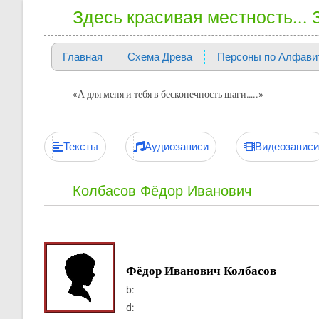
Здесь красивая местность...
Главная
Схема Древа
Персоны по Алфави
«А для меня и тебя в бесконечность шаги…..»
Тексты
Аудиозаписи
Видеозаписи
Колбасов Фёдор Иванович
Фёдор Иванович Колбасов
b:
d: