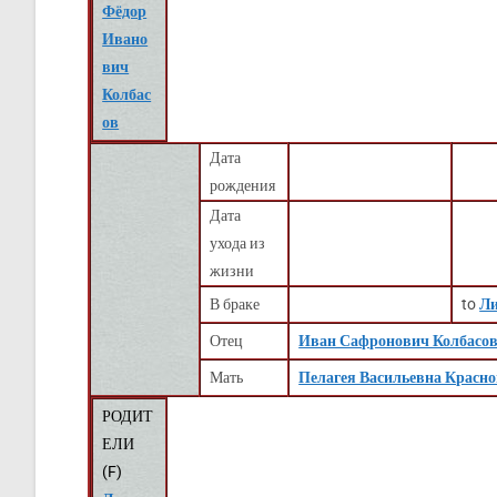
Фёдор
Ивано
вич
Колбас
ов
Дата
рождения
Дата
ухода из
жизни
В браке
to
Ли
Отец
Иван Сафронович Колбасо
Мать
Пелагея Васильевна Красн
РОДИТ
ЕЛИ
(
F
)