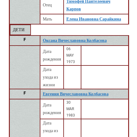
Тимофей Пантелеевич
Отец
Карпов
Мать
Елена Ивановна Сарайкина
ДЕТИ
F
Оксана Вячеславовна Колбасова
06
Дата
MAY
рождения
1973
Дата
ухода из
жизни
F
Евгения Вячеславовна Колбасова
30
Дата
MAR
рождения
1983
Дата
ухода из