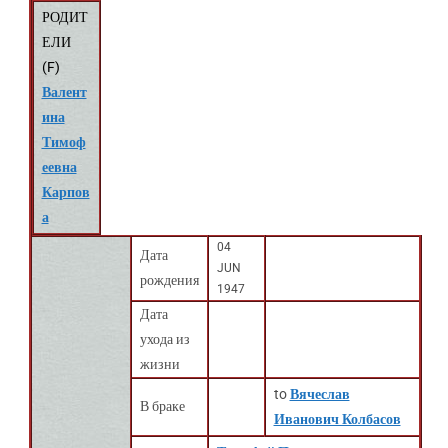
РОДИТ
ЕЛИ
(
F
)
Валент
ина
Тимоф
еевна
Карпов
а
04
Дата
JUN
рождения
1947
Дата
ухода из
жизни
to
Вячеслав
В браке
Иванович Колбасов