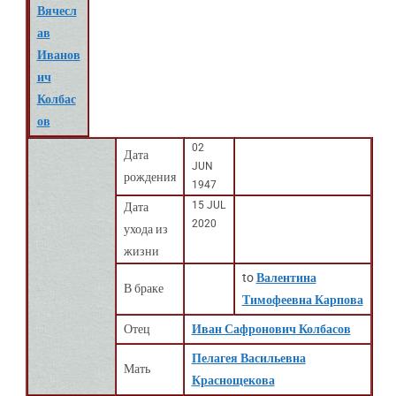
Вячесл
ав
Иванов
ич
Колбас
ов
02
Дата
JUN
рождения
1947
15 JUL
Дата
2020
ухода из
жизни
to
Валентина
В браке
Тимофеевна Карпова
Отец
Иван Сафронович Колбасов
Пелагея Васильевна
Мать
Краснощекова