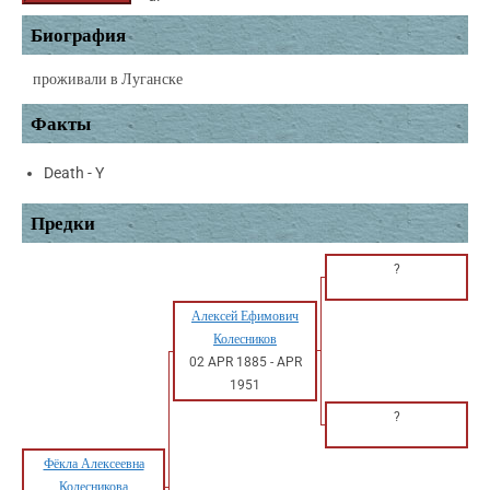
Биография
проживали в Луганске
Факты
Death - Y
Предки
?
Алексей Ефимович
Колесников
02 APR 1885
-
APR
1951
?
Фёкла Алексеевна
Колесникова