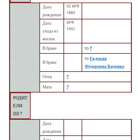
02 APR
Дата
1885
рождения
APR
Дата
1951
ухода из
жизни
В браке
to
?
to
Евдокия
В браке
Фёдоровна Киденко
Отец
?
Мать
?
РОДИТ
ЕЛИ
(
U
) ?
Дата
рождения
Дата