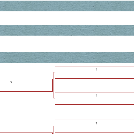
?
?
?
?