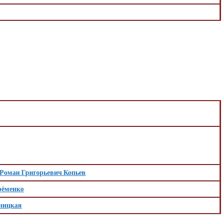
Роман Григорьевич Копьев
рёменко
ницкая