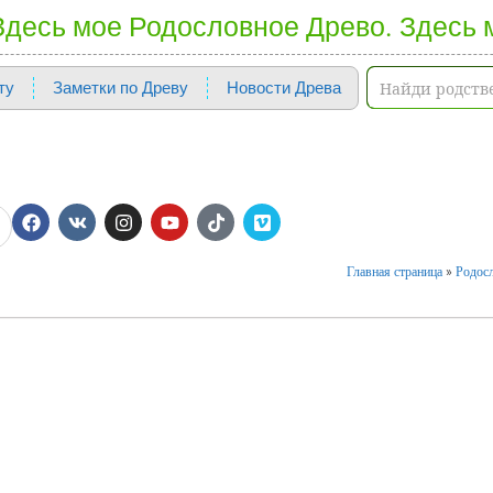
 Здесь мое Родословное Древо. Здесь 
ту
Заметки по Древу
Новости Древа
Главная страница
»
Родосл