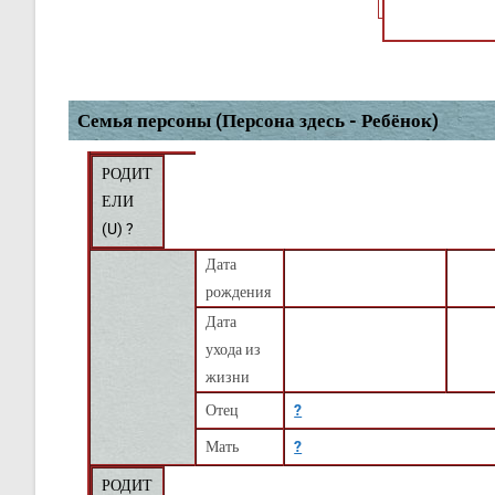
Семья персоны (Персона здесь - Ребёнок)
РОДИТ
ЕЛИ
(
U
) ?
Дата
рождения
Дата
ухода из
жизни
Отец
?
Мать
?
РОДИТ