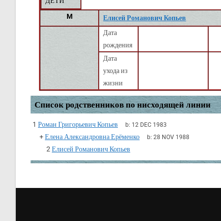
ДЕТИ
M
Елисей Романович Копьев
Дата
рождения
Дата
ухода из
жизни
Список родственников по нисходящей линии
1
Роман Григорьевич Копьев
b:
12 DEC 1983
+
Елена Александровна Ерёменко
b:
28 NOV 1988
2
Елисей Романович Копьев