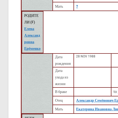
Мать
?
РОДИТЕ
ЛИ (
F
)
Елена
Александ
ровна
Ерёменко
28 NOV 1988
Дата
рождения
Дата
ухода из
жизни
В браке
to
Отец
Александр Семёнович Е
Мать
Екатерина Ивановна Ли