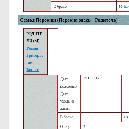
В браке
to
Ел
Семья Персоны (Персона здесь - Родитель)
РОДИТЕ
ЛИ (
M
)
Роман
Григорье
вич
Копьев
12 DEC 1983
Дата
рождения
Дата
ухода из
жизни
В браке
to
Отец
?