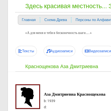
Здесь красивая местность...
Главная
Схема Древа
Персоны по Алфави
«А для меня и тебя в бесконечность шаги…..»
Тексты
Аудиозаписи
Видеозаписи
Краснощекова Аза Дмитриевна
Аза Дмитриевна Краснощекова
b:
1939
d: