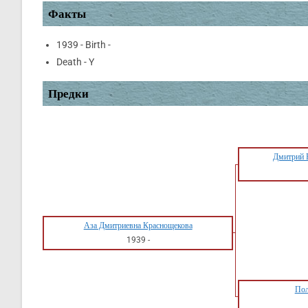
Факты
1939 - Birth -
Death - Y
Предки
Дмитрий 
Аза Дмитриевна Краснощекова
1939
-
Пол