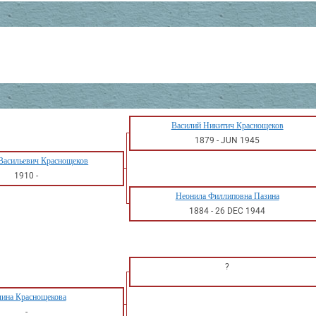
Василий Никитич Краснощеков
1879
-
JUN 1945
Васильевич Краснощеков
1910
-
Неонила Филлиповна Пазина
1884
-
26 DEC 1944
?
ина Краснощекова
-