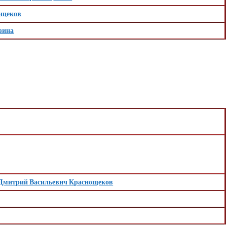
ощеков
зина
Дмитрий Васильевич Краснощеков