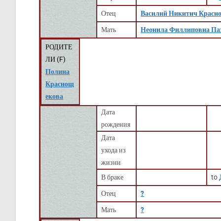
Отец
Василий Никитич Красн
Мать
Неонила Филлиповна Па
РОДИТЕ
ЛИ (
F
)
Полина
Краснощ
екова
Дата
рождения
Дата
ухода из
жизни
В браке
to
Отец
?
Мать
?