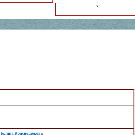
?
Полина Краснощекова