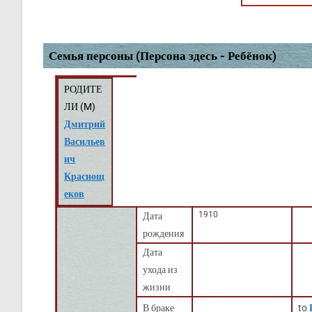
Семья персоны (Персона здесь - Ребёнок)
РОДИТЕ
ЛИ (
M
)
Дмитрий
Васильев
ич
Краснощ
еков
1910
Дата
рождения
Дата
ухода из
жизни
В браке
to