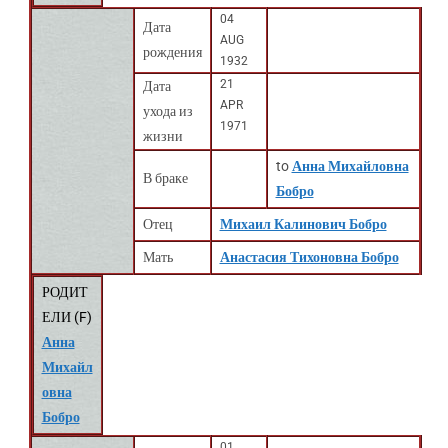
04
Дата
AUG
рождения
1932
21
Дата
APR
ухода из
1971
жизни
to
Анна Михайловна
В браке
Бобро
Отец
Михаил Калинович Бобро
Мать
Анастасия Тихоновна Бобро
РОДИТ
ЕЛИ (
F
)
Анна
Михайл
овна
Бобро
01