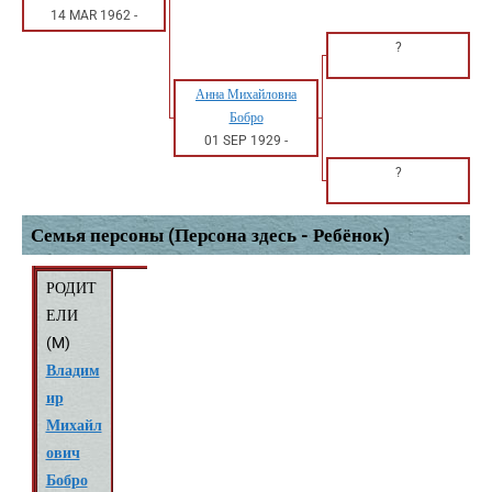
14 MAR 1962
-
?
Анна Михайловна
Бобро
01 SEP 1929
-
?
Семья персоны (Персона здесь - Ребёнок)
РОДИТ
ЕЛИ
(
M
)
Владим
ир
Михайл
ович
Бобро