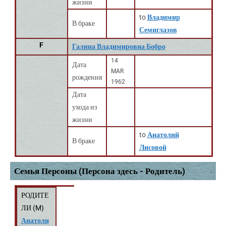
жизни
to
Владимир
В браке
Семиглазов
F
Галина Владимировна Бобро
14
Дата
MAR
рождения
1962
Дата
ухода из
жизни
to
Анатолий
В браке
Лисовой
Семья Персоны (Персона здесь - Родитель)
РОДИТЕ
ЛИ (
M
)
Анатоли