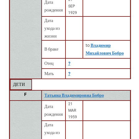
Дата
SEP
рождения
1929
Дата
ухода из
жизни
to
Владимир
В браке
Михайлович Бобро
Отец
?
Мать
?
ДЕТИ
F
Татьяна Владимировна Бобро
21
Дата
MAR
рождения
1959
Дата
ухода из