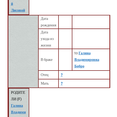
й
Лисовой
Дата
рождения
Дата
ухода из
жизни
to
Галина
В браке
Владимировна
Бобро
Отец
?
Мать
?
РОДИТЕ
ЛИ (
F
)
Галина
Владими