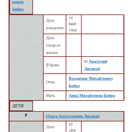
ровна
Бобро
14
Дата
MAR
рождения
1962
Дата
ухода из
жизни
to
Анатолий
В браке
Лисовой
Владимир Михайлович
Отец
Бобро
Мать
Анна Михайловна Бобро
ДЕТИ
F
Ольга Анатольевна Лисовая
22
Дата
JAN