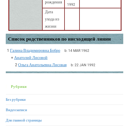
рождения
1992
Дата
ухода из
жизни
Список родственников по нисходящей линии
1
Галина Владимировна Бобро
b:
14 MAR 1962
+
Анатолий Лисовой
2
Ольга Анатольевна Лисовая
b:
22 JAN 1992
Рубрики
Без рубрики
Видеозаписи
Для главной страницы