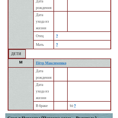
Дата
рождения
Дата
ухода из
жизни
Отец
?
Мать
?
ДЕТИ
M
Пётр Максименко
Дата
рождения
Дата
ухода из
жизни
В браке
to
?