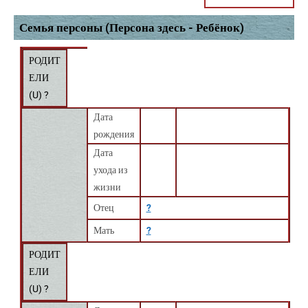
Семья персоны (Персона здесь - Ребёнок)
РОДИТ
ЕЛИ
(
U
) ?
Дата
рождения
Дата
ухода из
жизни
Отец
?
Мать
?
РОДИТ
ЕЛИ
(
U
) ?