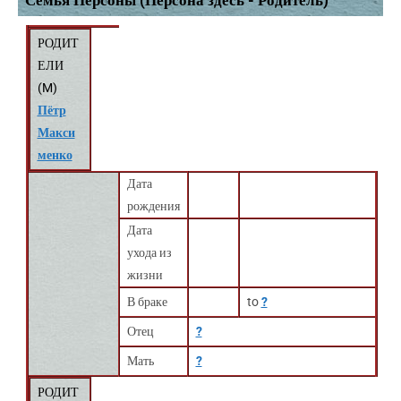
Семья Персоны (Персона здесь - Родитель)
РОДИТ
ЕЛИ
(
M
)
Пётр
Макси
менко
Дата
рождения
Дата
ухода из
жизни
В браке
to
?
Отец
?
Мать
?
РОДИТ