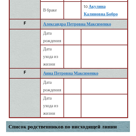
to
Акулина
В браке
Калиновна Бобро
F
Александра Петровна Максименко
Дата
рождения
Дата
ухода из
жизни
F
Анна Петровна Максименко
Дата
рождения
Дата
ухода из
жизни
Список родственников по нисходящей линии