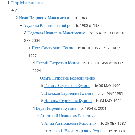
1
Пётр Максименко
+
?
2
Иван Петрович Максименко
d:
1943
+
Акулина Калиновна Бобро
b:
1903
d:
1985
3
Надежда Ивановна Максименко
b:
16 APR 1933
d:
10
SEP 2004
+
Петр Семенович Кузин
b:
06 JUL 1927
d:
21 APR
1997
4
Сергей Петрович Кузин
b:
15 FEB 1959
d:
19 OCT
2024
+
Ольга Петровна Колесниченко
5
Галина Сергеевна Кузина
b:
05 MAY 1990
5
Надежда Сергеевна Кузина
b:
04 MAY 1981
5
Наталья Сергеевна Кузина
b:
04 MAY 1981
4
Вера Петровна Кузина
b:
1954
d:
2004
+
Анатолий Иванович Решетняк
5
Анна Анатольевна Решетняк
b:
25 SEP 1987
+
Алексей Владимирович Рудаев
b:
26 JAN