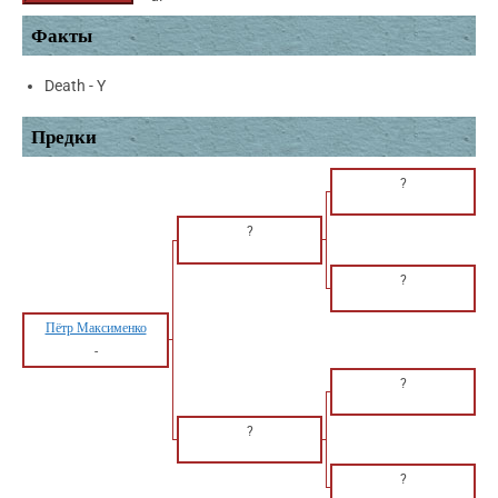
Факты
Death - Y
Предки
?
?
?
Пётр Максименко
-
?
?
?