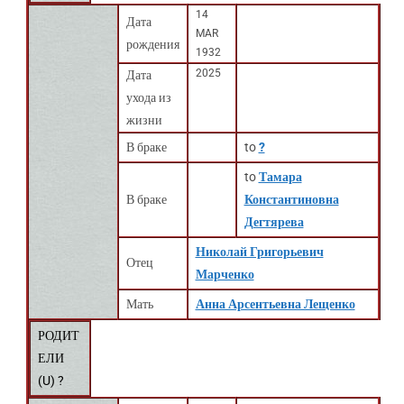
14
Дата
MAR
рождения
1932
2025
Дата
ухода из
жизни
В браке
to
?
to
Тамара
В браке
Константиновна
Дегтярева
Николай Григорьевич
Отец
Марченко
Мать
Анна Арсентьевна Лещенко
РОДИТ
ЕЛИ
(
U
) ?