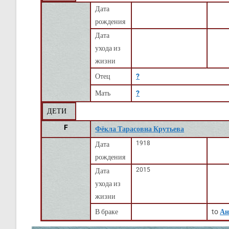
Дата
рождения
Дата
ухода из
жизни
Отец
?
Мать
?
ДЕТИ
F
Фёкла Тарасовна Крутьева
1918
Дата
рождения
2015
Дата
ухода из
жизни
В браке
to
Ан