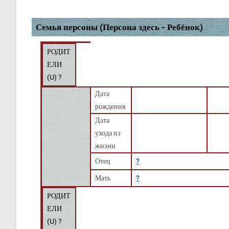
Семья персоны (Персона здесь - Ребёнок)
РОДИТ
ЕЛИ
(
U
) ?
Дата
рождения
Дата
ухода из
жизни
Отец
?
Мать
?
РОДИТ
ЕЛИ
(
U
) ?