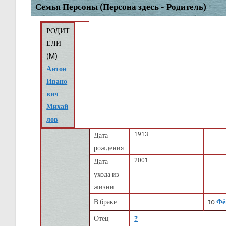
Семья Персоны (Персона здесь - Родитель)
РОДИТ
ЕЛИ
(
M
)
Антон
Ивано
вич
Михай
лов
1913
Дата
рождения
2001
Дата
ухода из
жизни
В браке
to
Фё
Отец
?