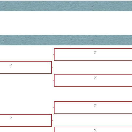
?
?
?
?
?
?