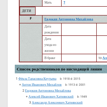
Мать
?
ДЕТИ
F
Евдокия Антоновна Михайлова
Дата
рождения
Дата
ухода из
жизни
В браке
to
Ал
Список родственников по нисходящей линии
1
Фёкла Тарасовна Крутьева
b:
1918
d:
2015
+
Антон Иванович Михайлов
b:
1913
d:
2001
2
Евдокия Антоновна Михайлова
+
Алексей Иванович Хатнянский
b:
1949
3
Александр Алексеевич Хатнянский