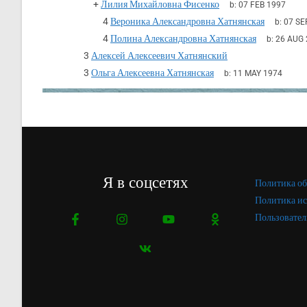
+
Лилия Михайловна Фисенко
b:
07 FEB 1997
4
Вероника Александровна Хатнянская
b:
07 SE
4
Полина Александровна Хатнянская
b:
26 AUG 
3
Алексей Алексеевич Хатнянский
3
Ольга Алексеевна Хатнянская
b:
11 MAY 1974
Я в соцсетях
Политика об
Политика ис
Пользовател