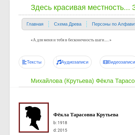
Здесь красивая местность...
Главная
Схема Древа
Персоны по Алфави
«А для меня и тебя в бесконечность шаги…..»
Тексты
Аудиозаписи
Видеозаписи
Михайлова (Крутьева) Фёкла Тарас
Фёкла Тарасовна Крутьева
b:
1918
d:
2015