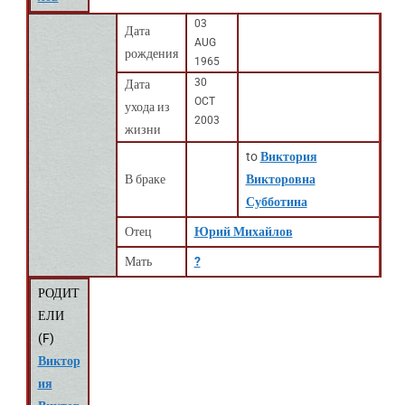
03
Дата
AUG
рождения
1965
30
Дата
OCT
ухода из
2003
жизни
to
Виктория
В браке
Викторовна
Субботина
Отец
Юрий Михайлов
Мать
?
РОДИТ
ЕЛИ
(
F
)
Виктор
ия