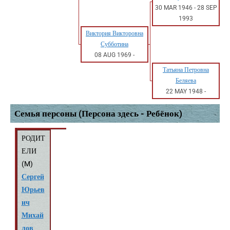
30 MAR 1946
-
28 SEP
1993
Виктория Викторовна
Субботина
08 AUG 1969
-
Татьяна Петровна
Беляева
22 MAY 1948
-
Семья персоны (Персона здесь - Ребёнок)
РОДИТ
ЕЛИ
(
M
)
Сергей
Юрьев
ич
Михай
лов