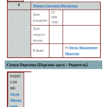
F
Мария Сергеевна Михайлова
29
Дата
APR
рождения
1990
Дата
ухода из
жизни
to
Овсеп Абраамович
В браке
Мкртчян
Семья Персоны (Персона здесь - Родитель)
РОДИТ
ЕЛИ
(
M
)
Овсеп
Абраам
ович