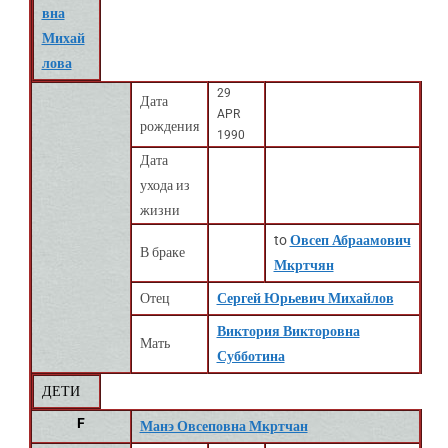
вна
Михай
лова
29
Дата
APR
рождения
1990
Дата
ухода из
жизни
to
Овсеп Абраамович
В браке
Мкртчян
Отец
Сергей Юрьевич Михайлов
Виктория Викторовна
Мать
Субботина
ДЕТИ
F
Манэ Овсеповна Мкртчан