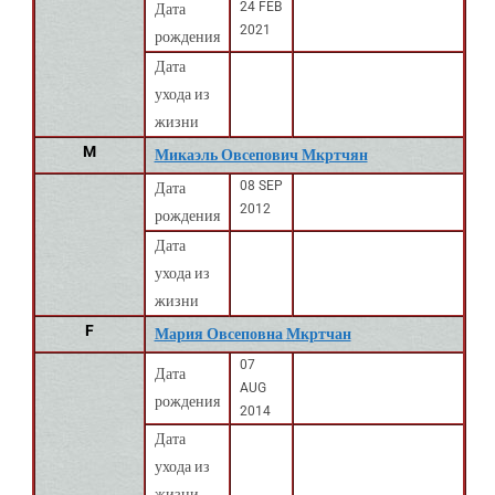
24 FEB
Дата
2021
рождения
Дата
ухода из
жизни
M
Микаэль Овсепович Мкртчян
08 SEP
Дата
2012
рождения
Дата
ухода из
жизни
F
Мария Овсеповна Мкртчан
07
Дата
AUG
рождения
2014
Дата
ухода из
жизни