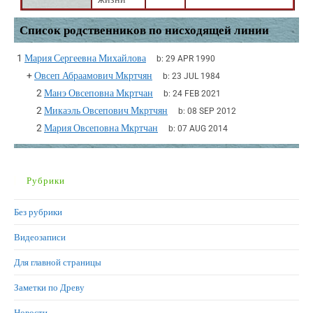
Список родственников по нисходящей линии
1
Мария Сергеевна Михайлова
b:
29 APR 1990
+
Овсеп Абраамович Мкртчян
b:
23 JUL 1984
2
Манэ Овсеповна Мкртчан
b:
24 FEB 2021
2
Микаэль Овсепович Мкртчян
b:
08 SEP 2012
2
Мария Овсеповна Мкртчан
b:
07 AUG 2014
Рубрики
Без рубрики
Видеозаписи
Для главной страницы
Заметки по Древу
Новости