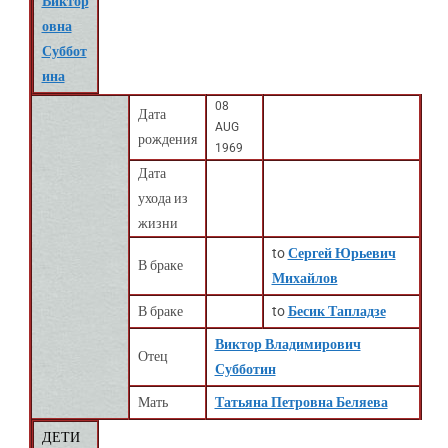
Виктор
овна
Суббот
ина
08
Дата
AUG
рождения
1969
Дата
ухода из
жизни
to
Сергей Юрьевич
В браке
Михайлов
В браке
to
Бесик Тапладзе
Виктор Владимирович
Отец
Субботин
Мать
Татьяна Петровна Беляева
ДЕТИ