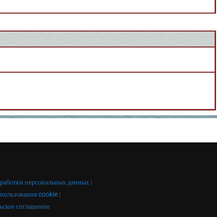
работки персональных данных
|
пользования cookie
|
ьское соглашение