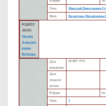
В браке
to
Отец
Николай Николаевич Гл
Мать
Валентина Михайловна 
РОДИТЕ
ЛИ (
F
)
Оксана
Александ
ровна
Нетёсова
28 SEP 1975
Дата
рождения
Дата
ухода из
жизни
В браке
to
Отец
?