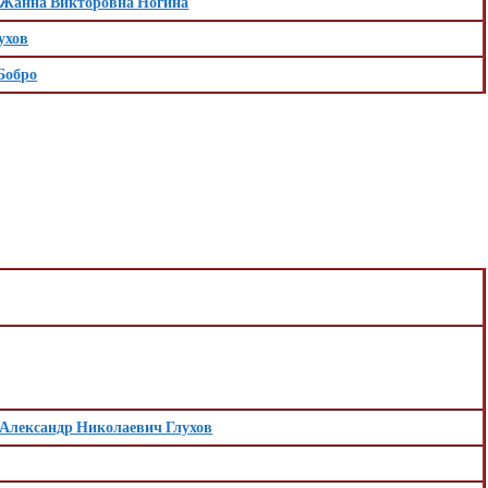
Жанна Викторовна Ногина
ухов
Бобро
Александр Николаевич Глухов