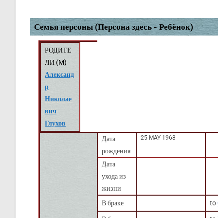
Семья персоны (Персона здесь - Ребёнок)
РОДИТЕ
ЛИ (
M
)
Александ
р
Николае
вич
Глухов
25 MAY 1968
Дата
рождения
Дата
ухода из
жизни
В браке
to