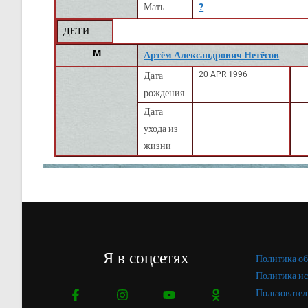
Мать
?
ДЕТИ
M
Артём Александрович Нетёсов
20 APR 1996
Дата
рождения
Дата
ухода из
жизни
Я в соцсетях
Политика об
Политика ис
Пользовател