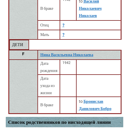
to
Василий
В браке
Николаевич
Николаев
Отец
?
Мать
?
ДЕТИ
F
Нина Васильевна Николаева
1942
Дата
рождения
Дата
ухода из
жизни
to
Бронислав
В браке
Данилович Бобро
Список родственников по нисходящей линии