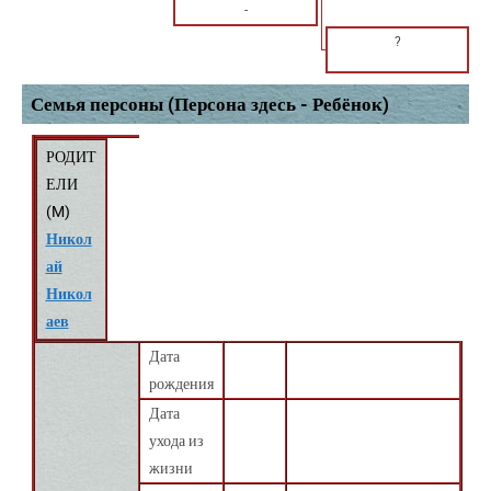
-
?
Семья персоны (Персона здесь - Ребёнок)
РОДИТ
ЕЛИ
(
M
)
Никол
ай
Никол
аев
Дата
рождения
Дата
ухода из
жизни