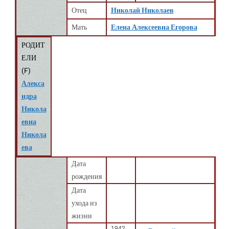
Отец
Николай Николаев
Мать
Елена Алексеевна Егорова
РОДИТ
ЕЛИ
(
F
)
Алекса
ндра
Никола
евна
Никола
ева
Дата
рождения
Дата
ухода из
жизни
1942