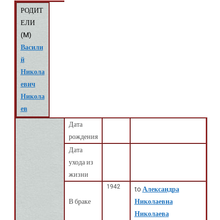
РОДИТ
ЕЛИ
(
M
)
Васили
й
Никола
евич
Никола
ев
Дата
рождения
Дата
ухода из
жизни
1942
to
Александра
В браке
Николаевна
Николаева