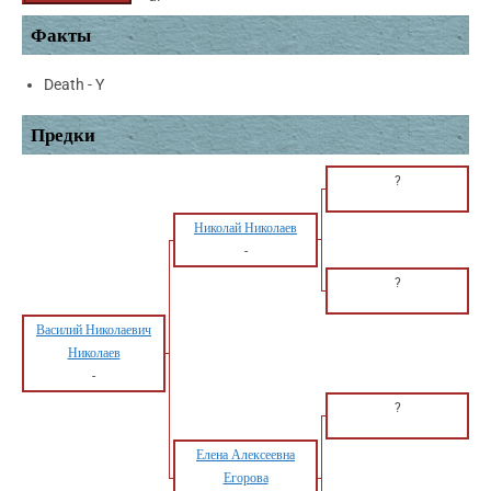
Факты
Death - Y
Предки
?
Николай Николаев
-
?
Василий Николаевич
Николаев
-
?
Елена Алексеевна
Егорова