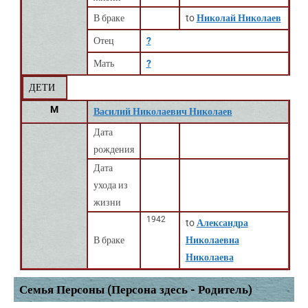
В браке
to
Николай Николаев
Отец
?
Мать
?
ДЕТИ
M
Василий Николаевич Николаев
Дата
рождения
Дата
ухода из
жизни
1942
to
Александра
В браке
Николаевна
Николаева
Семья Персоны (Персона здесь - Родитель)