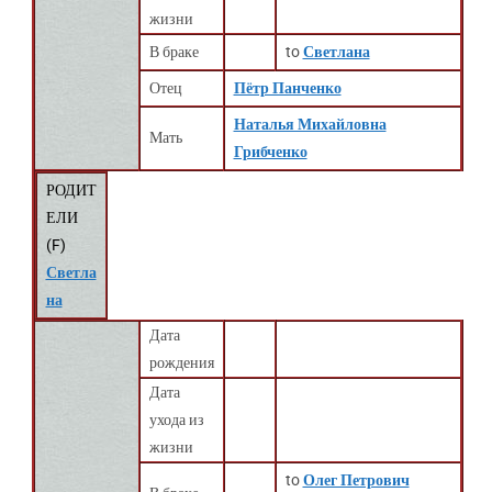
жизни
В браке
to
Светлана
Отец
Пётр Панченко
Наталья Михайловна
Мать
Грибченко
РОДИТ
ЕЛИ
(
F
)
Светла
на
Дата
рождения
Дата
ухода из
жизни
to
Олег Петрович