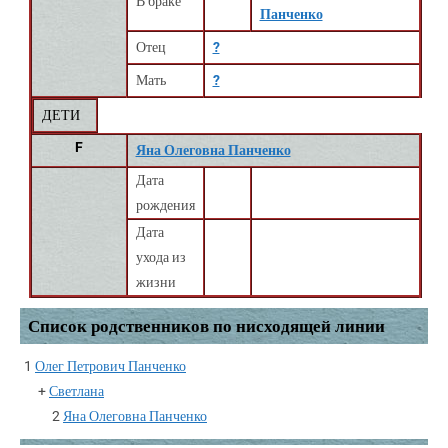
В браке
Панченко
Отец
?
Мать
?
ДЕТИ
F
Яна Олеговна Панченко
Дата
рождения
Дата
ухода из
жизни
Список родственников по нисходящей линии
1
Олег Петрович Панченко
+
Светлана
2
Яна Олеговна Панченко