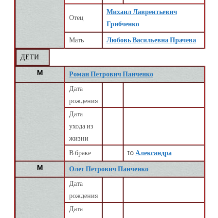
Михаил Лаврентьевич
Отец
Грибченко
Мать
Любовь Васильевна Прачева
ДЕТИ
M
Роман Петрович Панченко
Дата
рождения
Дата
ухода из
жизни
В браке
to
Александра
M
Олег Петрович Панченко
Дата
рождения
Дата