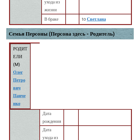
ухода из
жизни
В браке
to
Светлана
Семья Персоны (Персона здесь - Родитель)
РОДИТ
ЕЛИ
(
M
)
Олег
Петро
вич
Панче
нко
Дата
рождения
Дата
ухода из