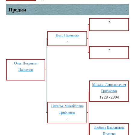
Предки
?
Пётр Панченко
-
?
Олег Петрович
Панченко
-
Михаил Лаврентьевич
Грибченко
1928
-
2004
Наталья Михайловна
Грибченко
-
Любовь Васильевна
Прачева