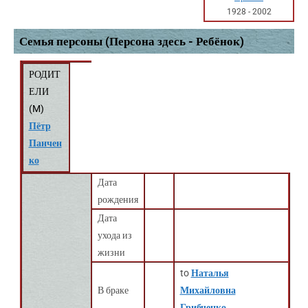
1928
-
2002
Семья персоны (Персона здесь - Ребёнок)
РОДИТ
ЕЛИ
(
M
)
Пётр
Панчен
ко
Дата
рождения
Дата
ухода из
жизни
to
Наталья
В браке
Михайловна
Грибченко