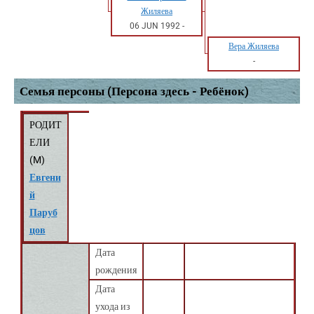
Жиляева
06 JUN 1992
-
Вера Жиляева
-
Семья персоны (Персона здесь - Ребёнок)
РОДИТ
ЕЛИ
(
M
)
Евгени
й
Паруб
цов
Дата
рождения
Дата
ухода из