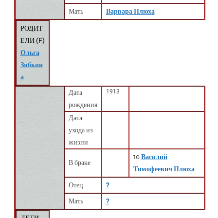
Мать
Варвара Плюха
РОДИТ
ЕЛИ (
F
)
Ольга
Зябкин
а
1913
Дата
рождения
Дата
ухода из
жизни
to
Василий
В браке
Тимофеевич Плюха
Отец
?
Мать
?