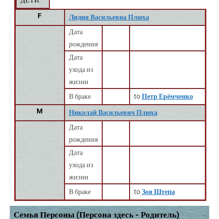
ДЕТИ
F
Лидия Васильевна Плюха
Дата
рождения
Дата
ухода из
жизни
В браке
to
Петр Ерёмченко
M
Николай Васильевич Плюха
Дата
рождения
Дата
ухода из
жизни
В браке
to
Зоя Штепа
Семья Персоны (Персона здесь - Родитель)