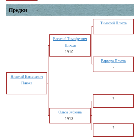
Предки
Тимофей Плюха
-
Василий Тимофеевич
Плюха
1910
-
Варвара Плюха
-
Николай Васильевич
Плюха
-
?
Ольга Зябкина
1913
-
?