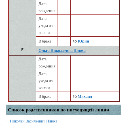
Дата
рождения
Дата
ухода из
жизни
В браке
to
Юрий
F
Ольга Николаевна Плюха
Дата
рождения
Дата
ухода из
жизни
В браке
to
Михаил
Список родственников по нисходящей линии
1
Николай Васильевич Плюха