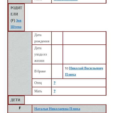
РОДИТ
ЕЛИ
(
F
)
Зоя
Штепа
Дата
рождения
Дата
ухода из
жизни
to
Николай Васильевич
В браке
Плюха
Отец
?
Мать
?
ДЕТИ
F
Наталья Николаевна Плюха