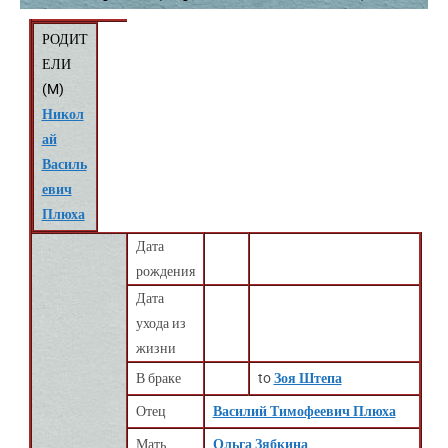
РОДИТ
ЕЛИ
(
M
)
Никол
ай
Василь
евич
Плюха
Дата
рождения
Дата
ухода из
жизни
В браке
to
Зоя Штепа
Отец
Василий Тимофеевич Плюха
Мать
Ольга Зябкина