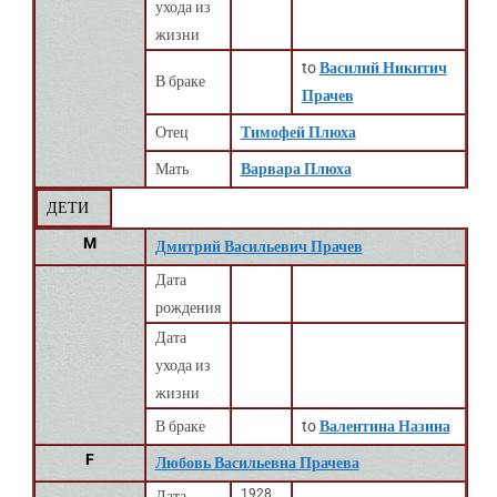
ухода из
жизни
to
Василий Никитич
В браке
Прачев
Отец
Тимофей Плюха
Мать
Варвара Плюха
ДЕТИ
M
Дмитрий Васильевич Прачев
Дата
рождения
Дата
ухода из
жизни
В браке
to
Валентина Назина
F
Любовь Васильевна Прачева
1928
Дата