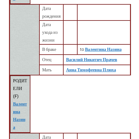
Дата
рождения
Дата
ухода из
жизни
В браке
to
Валентина Назина
Отец
Василий Никитич Прачев
Мать
Анна Тимофеевна Плюха
РОДИТ
ЕЛИ
(
F
)
Валент
ина
Назин
а
Дата