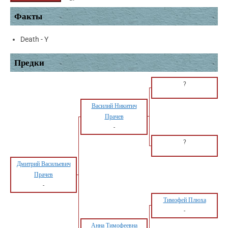
Факты
Death - Y
Предки
?
Василий Никитич
Прачев
-
?
Дмитрий Васильевич
Прачев
-
Тимофей Плюха
-
Анна Тимофеевна