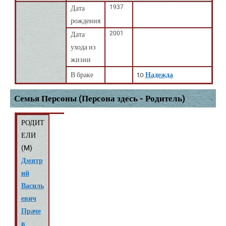
1937
Дата
рождения
2001
Дата
ухода из
жизни
В браке
to
Надежда
Семья Персоны (Персона здесь - Родитель)
РОДИТ
ЕЛИ
(
M
)
Дмитр
ий
Василь
евич
Праче
в