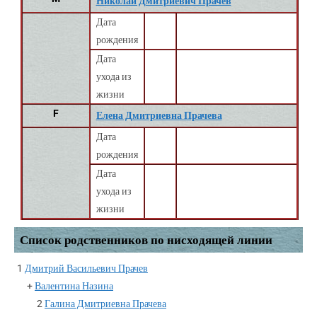
Николай Дмитриевич Прачев
Дата
рождения
Дата
ухода из
жизни
F
Елена Дмитриевна Прачева
Дата
рождения
Дата
ухода из
жизни
Список родственников по нисходящей линии
1
Дмитрий Васильевич Прачев
+
Валентина Назина
2
Галина Дмитриевна Прачева