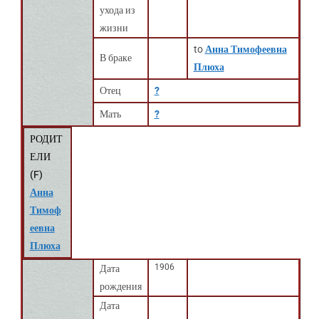
ухода из
жизни
to
Анна Тимофеевна
В браке
Плюха
Отец
?
Мать
?
РОДИТ
ЕЛИ
(
F
)
Анна
Тимоф
еевна
Плюха
1906
Дата
рождения
Дата