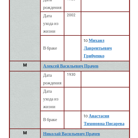
рождения
2002
Дата
ухода из
жизни
to
Михаил
В браке
Лаврентьевич
Грибченко
M
Алексей Васильевич Прачев
1930
Дата
рождения
Дата
ухода из
жизни
to
Анастасия
В браке
Тихоновна Писарева
M
Николай Васильевич Прачев