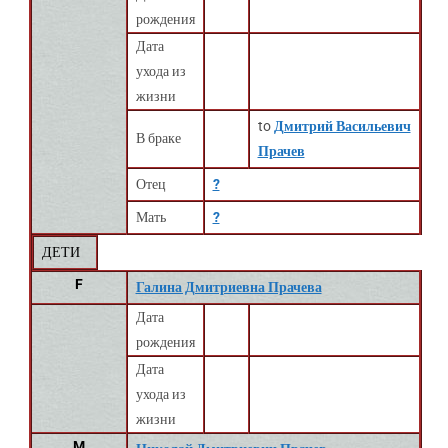
рождения
Дата
ухода из
жизни
to
Дмитрий Васильевич
В браке
Прачев
Отец
?
Мать
?
ДЕТИ
F
Галина Дмитриевна Прачева
Дата
рождения
Дата
ухода из
жизни
M