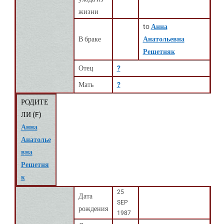
жизни
to
Анна
В браке
Анатольевна
Решетняк
Отец
?
Мать
?
РОДИТЕ
ЛИ (
F
)
Анна
Анатолье
вна
Решетня
к
25
Дата
SEP
рождения
1987