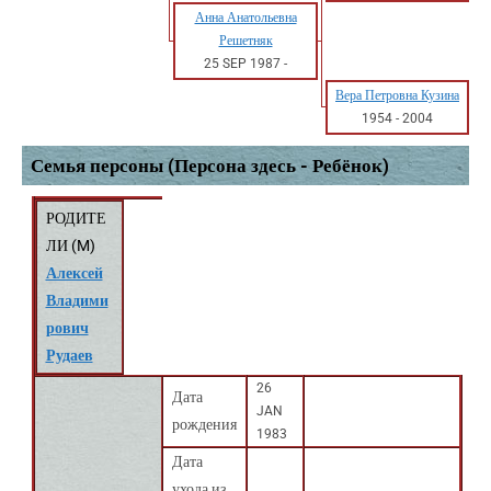
Анна Анатольевна
Решетняк
25 SEP 1987
-
Вера Петровна Кузина
1954
-
2004
Семья персоны (Персона здесь - Ребёнок)
РОДИТЕ
ЛИ (
M
)
Алексей
Владими
рович
Рудаев
26
Дата
JAN
рождения
1983
Дата
ухода из