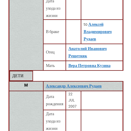
Дата
ухода из
жизни
to
Алексей
В браке
Владимирович
Рудаев
Анатолий Иванович
Отец
Решетняк
Мать
Вера Петровна Кузина
ДЕТИ
M
Александр Алексеевич Рудаев
22
Дата
JUL
рождения
2007
Дата
ухода из
жизни