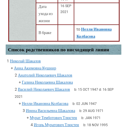
16 SEP
Дата
2021
ухода из
жизни
to
Нелли Ивановна
В браке
Колбасова
Список родственников по нисходящей линии
1
Николай Шакалов
+
Анна Акимовна Кушнир
2
Анатолий Николаевич Шакалов
+
Галина Николаевна Шакалова
2
Василий Николаевич Шакалов
b:
15 OCT 1947
d:
16 SEP
2021
+
Нелли Ивановна Колбасова
b:
02 JUN 1947
3
Ирина Васильевна Шакалова
b:
29 AUG 1971
+
Мурат Темботович Тлюстен
b:
JAN 1971
4
Игорь Муратович Тлюстен
b:
18 NOV 1995