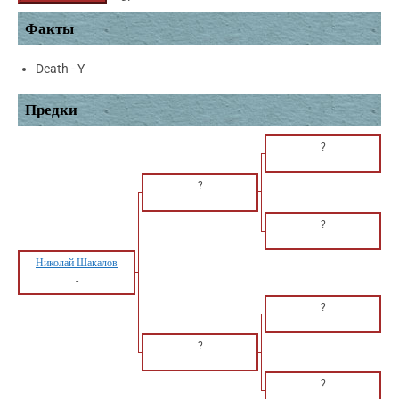
Факты
Death - Y
Предки
?
?
?
Николай Шакалов
-
?
?
?