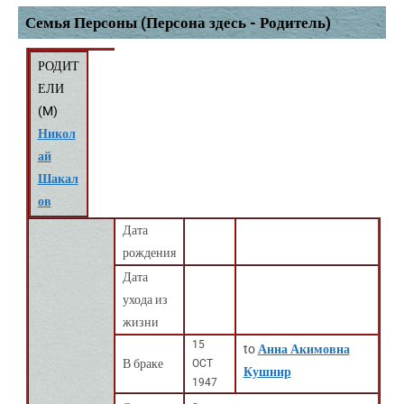
Семья Персоны (Персона здесь - Родитель)
РОДИТ
ЕЛИ
(
M
)
Никол
ай
Шакал
ов
Дата
рождения
Дата
ухода из
жизни
15
to
Анна Акимовна
В браке
OCT
Кушнир
1947