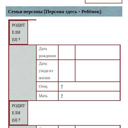
Семья персоны (Персона здесь - Ребёнок)
РОДИТ
ЕЛИ
(
U
) ?
Дата
рождения
Дата
ухода из
жизни
Отец
?
Мать
?
РОДИТ
ЕЛИ
(
U
) ?