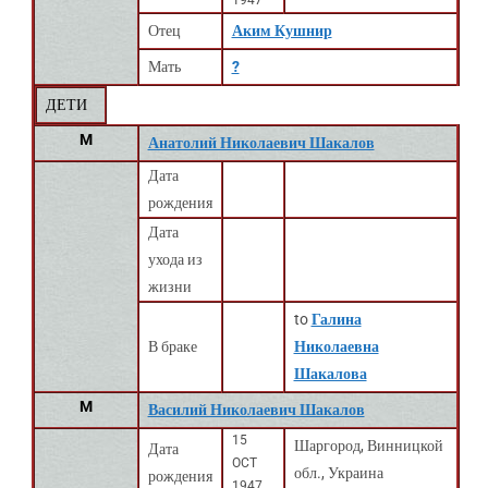
1947
Отец
Аким Кушнир
Мать
?
ДЕТИ
M
Анатолий Николаевич Шакалов
Дата
рождения
Дата
ухода из
жизни
to
Галина
В браке
Николаевна
Шакалова
M
Василий Николаевич Шакалов
15
Шаргород, Винницкой
Дата
OCT
обл., Украина
рождения
1947