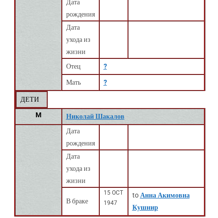
Дата
рождения
Дата
ухода из
жизни
Отец
?
Мать
?
ДЕТИ
M
Николай Шакалов
Дата
рождения
Дата
ухода из
жизни
15 OCT
to
Анна Акимовна
В браке
1947
Кушнир