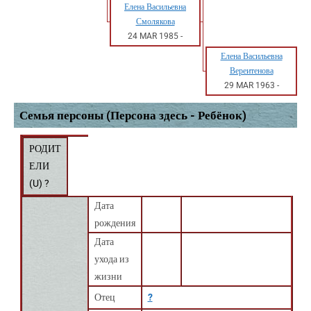
Елена Васильевна
Смолякова
24 MAR 1985
-
Елена Васильевна
Вереитенова
29 MAR 1963
-
Семья персоны (Персона здесь - Ребёнок)
РОДИТ
ЕЛИ
(
U
) ?
Дата
рождения
Дата
ухода из
жизни
Отец
?