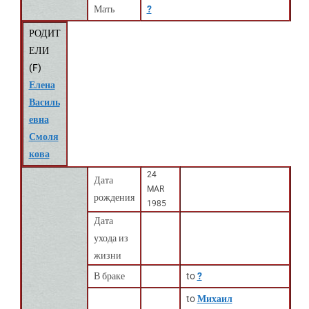
Мать
?
РОДИТ
ЕЛИ
(
F
)
Елена
Василь
евна
Смоля
кова
24
Дата
MAR
рождения
1985
Дата
ухода из
жизни
В браке
to
?
to
Михаил