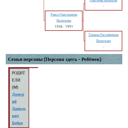
Григорий Валюхов
-
Раиса Григорьевна
Валюхова
1936
-
1991
Татьяна Евстафиевна
Валюхова
-
Семья персоны (Персона здесь - Ребёнок)
РОДИТ
ЕЛИ
(
M
)
Дмитр
ий
Данило
вич
Бобро