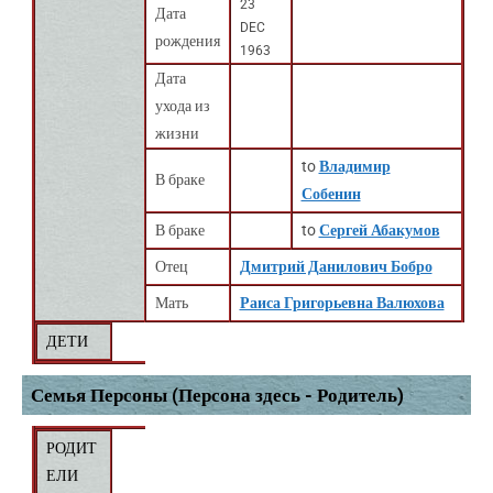
23
Дата
DEC
рождения
1963
Дата
ухода из
жизни
to
Владимир
В браке
Собенин
В браке
to
Сергей Абакумов
Отец
Дмитрий Данилович Бобро
Мать
Раиса Григорьевна Валюхова
ДЕТИ
Семья Персоны (Персона здесь - Родитель)
РОДИТ
ЕЛИ