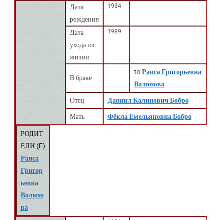
1934
Дата
рождения
1989
Дата
ухода из
жизни
to
Раиса Григорьевна
В браке
Валюхова
Отец
Даниил Калинович Бобро
Мать
Фёкла Емельяновна Бобро
РОДИТ
ЕЛИ (
F
)
Раиса
Григор
ьевна
Валюхо
ва