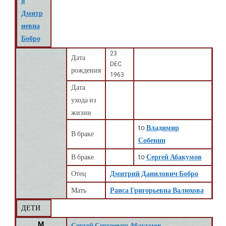
я
Дмитр
иевна
Бобро
23
Дата
DEC
рождения
1963
Дата
ухода из
жизни
to
Владимир
В браке
Собенин
В браке
to
Сергей Абакумов
Отец
Дмитрий Данилович Бобро
Мать
Раиса Григорьевна Валюхова
ДЕТИ
M
Сергей Сергеевич Абакумов