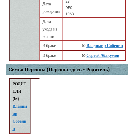
23
Дата
DEC
рождения
1963
Дата
ухода из
жизни
В браке
to
Владимир Собенин
В браке
to
Сергей Абакумов
Семья Персоны (Персона здесь - Родитель)
РОДИТ
ЕЛИ
(
M
)
Владим
ир
Собени
н