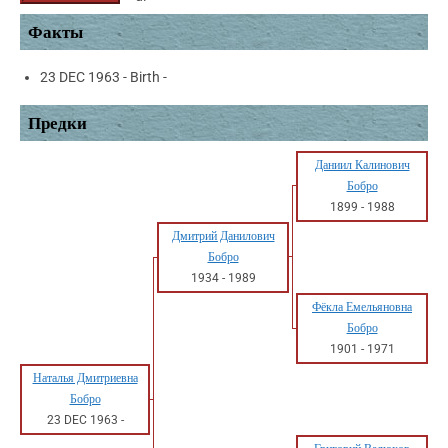
Факты
23 DEC 1963 - Birth -
Предки
Даниил Калинович
Бобро
1899
-
1988
Дмитрий Данилович
Бобро
1934
-
1989
Фёкла Емельяновна
Бобро
1901
-
1971
Наталья Дмитриевна
Бобро
23 DEC 1963
-