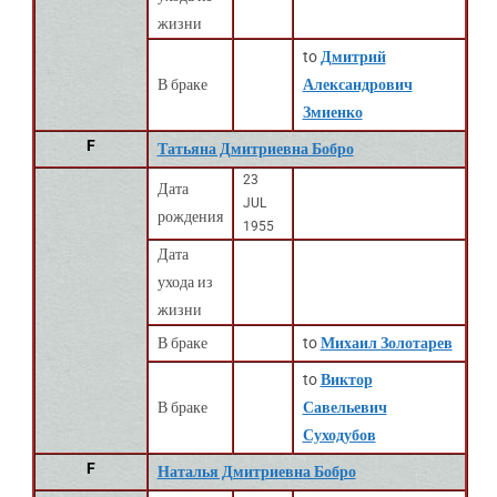
жизни
to
Дмитрий
В браке
Александрович
Змиенко
F
Татьяна Дмитриевна Бобро
23
Дата
JUL
рождения
1955
Дата
ухода из
жизни
В браке
to
Михаил Золотарев
to
Виктор
В браке
Савельевич
Суходубов
F
Наталья Дмитриевна Бобро