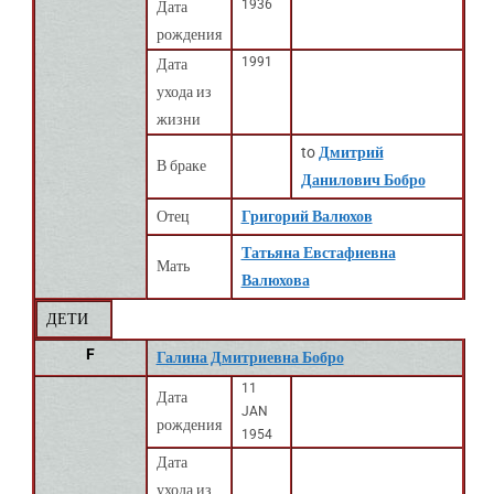
1936
Дата
рождения
1991
Дата
ухода из
жизни
to
Дмитрий
В браке
Данилович Бобро
Отец
Григорий Валюхов
Татьяна Евстафиевна
Мать
Валюхова
ДЕТИ
F
Галина Дмитриевна Бобро
11
Дата
JAN
рождения
1954
Дата
ухода из