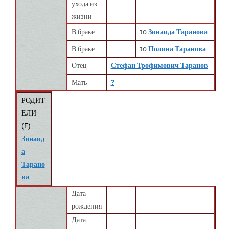
ухода из
жизни
В браке
to
Зинаида Таранова
В браке
to
Полина Таранова
Отец
Стефан Трофимович Таранов
Мать
?
РОДИТ
ЕЛИ
(
F
)
Зинаид
а
Тарано
ва
Дата
рождения
Дата