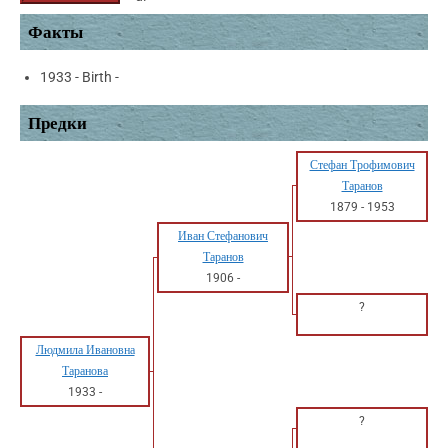
Факты
1933 - Birth -
Предки
Стефан Трофимович
Таранов
1879
-
1953
Иван Стефанович
Таранов
1906
-
?
Людмила Ивановна
Таранова
1933
-
?