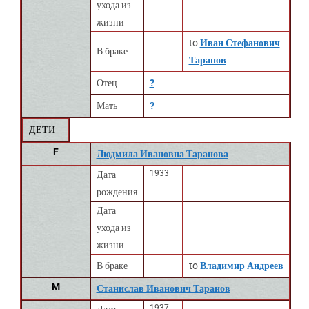
ухода из
жизни
to
Иван Стефанович
В браке
Таранов
Отец
?
Мать
?
ДЕТИ
F
Людмила Ивановна Таранова
1933
Дата
рождения
Дата
ухода из
жизни
В браке
to
Владимир Андреев
M
Станислав Иванович Таранов
1937