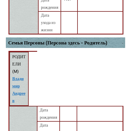
Дата
рождения
Дата
ухода из
жизни
Семья Персоны (Персона здесь - Родитель)
РОДИТ
ЕЛИ
(
M
)
Влади
мир
Андрее
в
Дата
рождения
Дата