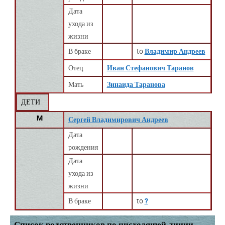
Дата
ухода из
жизни
В браке
to
Владимир Андреев
Отец
Иван Стефанович Таранов
Мать
Зинаида Таранова
ДЕТИ
M
Сергей Владимирович Андреев
Дата
рождения
Дата
ухода из
жизни
В браке
to
?
Список родственников по нисходящей линии