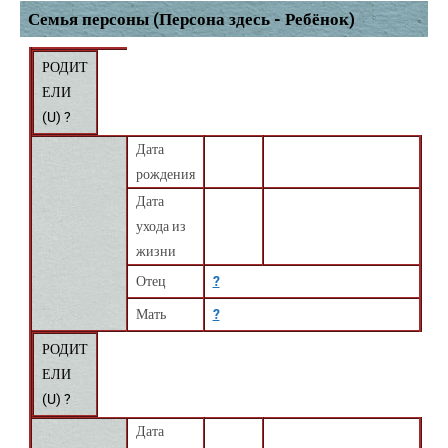
Семья персоны (Персона здесь - Ребёнок)
РОДИТ
ЕЛИ
(
U
) ?
Дата
рождения
Дата
ухода из
жизни
Отец
?
Мать
?
РОДИТ
ЕЛИ
(
U
) ?
Дата