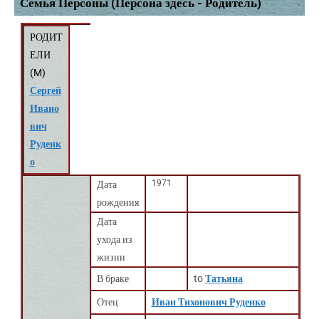
Семья Персоны (Персона здесь - Родитель)
РОДИТ
ЕЛИ
(
M
)
Сергей
Ивано
вич
Руденк
о
1971
Дата
рождения
Дата
ухода из
жизни
В браке
to
Татьяна
Отец
Иван Тихонович Руденко