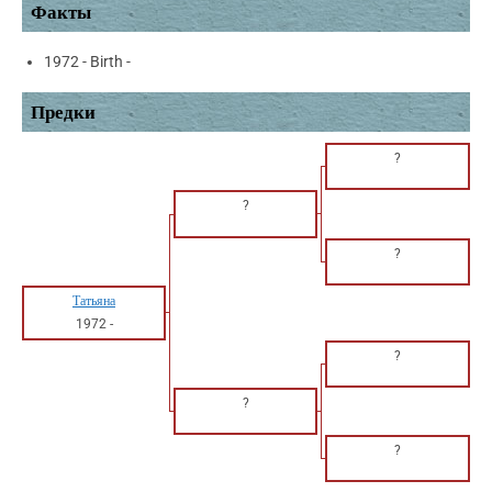
Факты
1972 - Birth -
Предки
?
?
?
Татьяна
1972
-
?
?
?