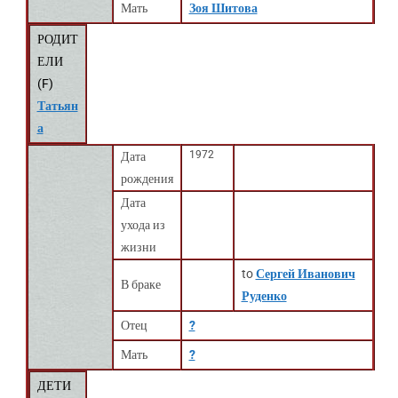
Мать
Зоя Шитова
РОДИТ
ЕЛИ
(
F
)
Татьян
а
1972
Дата
рождения
Дата
ухода из
жизни
to
Сергей Иванович
В браке
Руденко
Отец
?
Мать
?
ДЕТИ