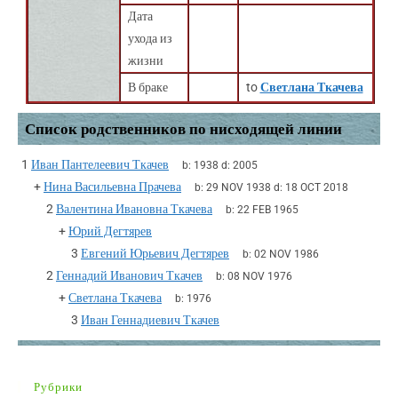
Дата
ухода из
жизни
В браке
to
Светлана Ткачева
Список родственников по нисходящей линии
1
Иван Пантелеевич Ткачев
b:
1938
d:
2005
+
Нина Васильевна Прачева
b:
29 NOV 1938
d:
18 OCT 2018
2
Валентина Ивановна Ткачева
b:
22 FEB 1965
+
Юрий Дегтярев
3
Евгений Юрьевич Дегтярев
b:
02 NOV 1986
2
Геннадий Иванович Ткачев
b:
08 NOV 1976
+
Светлана Ткачева
b:
1976
3
Иван Геннадиевич Ткачев
Рубрики