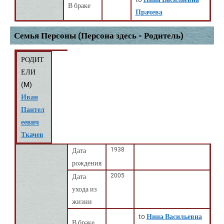
В браке
Прачева
Семья Персоны (Персона здесь - Родитель)
РОДИТ
ЕЛИ
(
M
)
Иван
Пантел
еевич
Ткачев
1938
Дата
рождения
2005
Дата
ухода из
жизни
to
Нина Васильевна
В браке