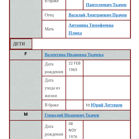
В браке
Пантелеевич Ткачев
Отец
Василий Дмитриевич Прачев
Антонина Тимофеевна
Мать
Плюха
ДЕТИ
F
Валентина Ивановна Ткачева
22 FEB
Дата
1965
рождения
Дата
ухода из
жизни
В браке
to
Юрий Дегтярев
M
Геннадий Иванович Ткачев
08
Дата
NOV
рождения
1976