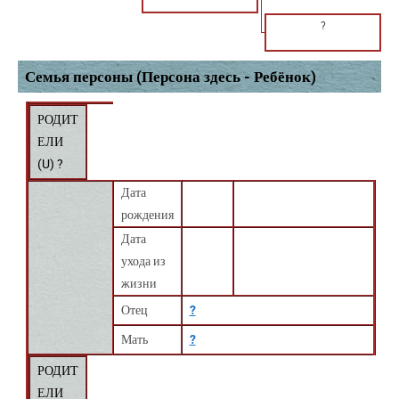
?
Семья персоны (Персона здесь - Ребёнок)
РОДИТ
ЕЛИ
(
U
) ?
Дата
рождения
Дата
ухода из
жизни
Отец
?
Мать
?
РОДИТ
ЕЛИ