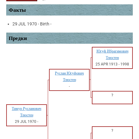
Факты
29 JUL 1970 - Birth -
Предки
Юсуф Ибрагимович
Тлюстен
25 APR 1913
-
1998
Руслан Юсуфович
Тлюстен
-
?
Тимур Русланович
Тлюстен
29 JUL 1970
-
?