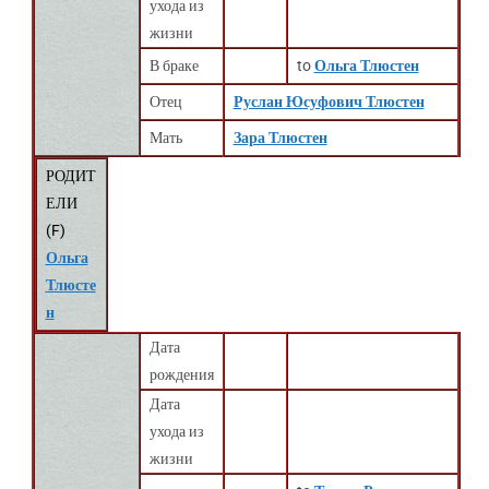
ухода из
жизни
В браке
to
Ольга Тлюстен
Отец
Руслан Юсуфович Тлюстен
Мать
Зара Тлюстен
РОДИТ
ЕЛИ
(
F
)
Ольга
Тлюсте
н
Дата
рождения
Дата
ухода из
жизни