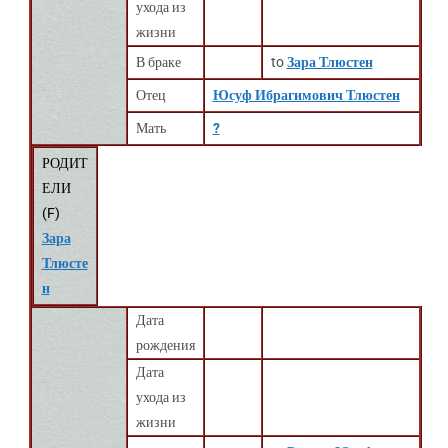
ухода из
жизни
В браке
to
Зара Тлюстен
Отец
Юсуф Ибрагимович Тлюстен
Мать
?
РОДИТ
ЕЛИ
(
F
)
Зара
Тлюсте
н
Дата
рождения
Дата
ухода из
жизни