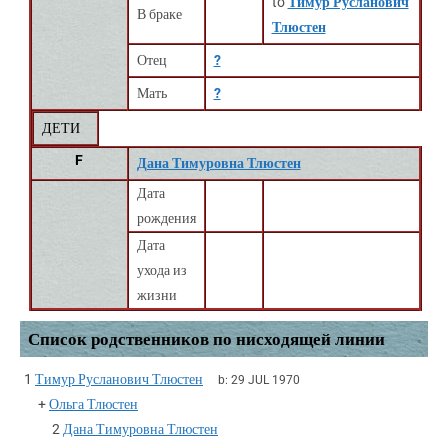
to
Тимур Русланович
В браке
Тлюстен
Отец
?
Мать
?
ДЕТИ
F
Дана Тимуровна Тлюстен
Дата
рождения
Дата
ухода из
жизни
Список родственников по нисходящей линии
1
Тимур Русланович Тлюстен
b:
29 JUL 1970
+
Ольга Тлюстен
2
Дана Тимуровна Тлюстен