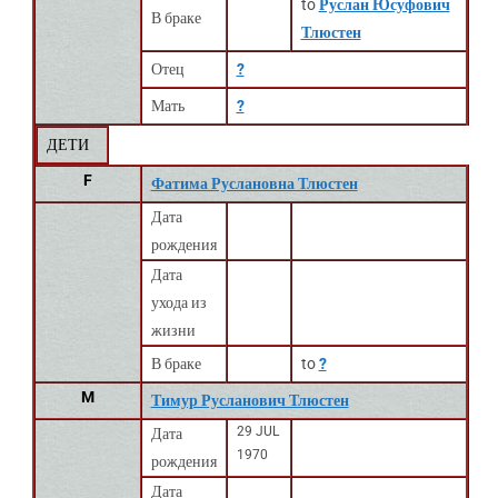
to
Руслан Юсуфович
В браке
Тлюстен
Отец
?
Мать
?
ДЕТИ
F
Фатима Руслановна Тлюстен
Дата
рождения
Дата
ухода из
жизни
В браке
to
?
M
Тимур Русланович Тлюстен
29 JUL
Дата
1970
рождения
Дата