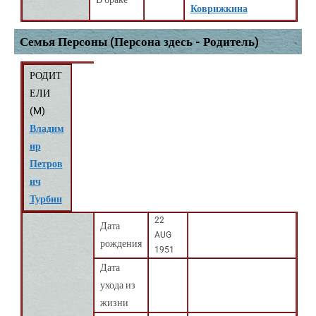
Коврижкина
Семья Персоны (Персона здесь - Родитель)
РОДИТ
ЕЛИ
(
M
)
Владим
ир
Петров
ич
Турбин
22
Дата
AUG
рождения
1951
Дата
ухода из
жизни