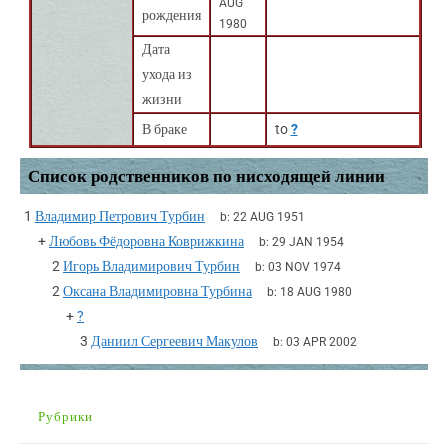
AUG
рождения
1980
Дата
ухода из
жизни
В браке
to
?
Список родственников по нисходящей линии
1
Владимир Петрович Турбин
b:
22 AUG 1951
+
Любовь Фёдоровна Коврижкина
b:
29 JAN 1954
2
Игорь Владимирович Турбин
b:
03 NOV 1974
2
Оксана Владимировна Турбина
b:
18 AUG 1980
+
?
3
Даниил Сергеевич Макулов
b:
03 APR 2002
Рубрики