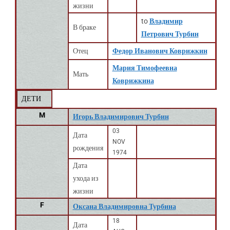
жизни
to
Владимир
В браке
Петрович Турбин
Отец
Федор Иванович Коврижкин
Мария Тимофеевна
Мать
Коврижкина
ДЕТИ
M
Игорь Владимирович Турбин
03
Дата
NOV
рождения
1974
Дата
ухода из
жизни
F
Оксана Владимировна Турбина
18
Дата