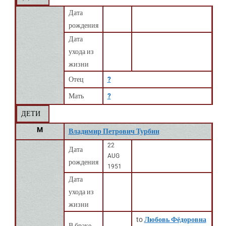
Дата
рождения
Дата
ухода из
жизни
Отец
?
Мать
?
ДЕТИ
M
Владимир Петрович Турбин
22
Дата
AUG
рождения
1951
Дата
ухода из
жизни
to
Любовь Фёдоровна
В браке