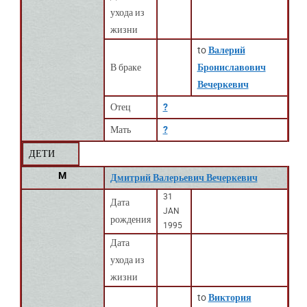
ухода из
жизни
to
Валерий
В браке
Брониславович
Вечеркевич
Отец
?
Мать
?
ДЕТИ
M
Дмитрий Валерьевич Вечеркевич
31
Дата
JAN
рождения
1995
Дата
ухода из
жизни
to
Виктория