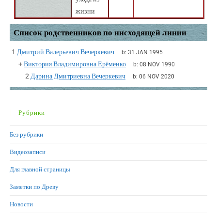
жизни
Список родственников по нисходящей линии
1
Дмитрий Валерьевич Вечеркевич
b:
31 JAN 1995
+
Виктория Владимировна Ерёменко
b:
08 NOV 1990
2
Дарина Дмитриевна Вечеркевич
b:
06 NOV 2020
Рубрики
Без рубрики
Видеозаписи
Для главной страницы
Заметки по Древу
Новости