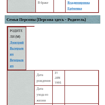
В браке
Владимировна
Ерёменко
Семья Персоны (Персона здесь - Родитель)
РОДИТЕ
ЛИ (
M
)
Дмитрий
Валерьев
ич
Вечеркев
ич
31
Дата
JAN
рождения
1995
Дата
ухода из
жизни