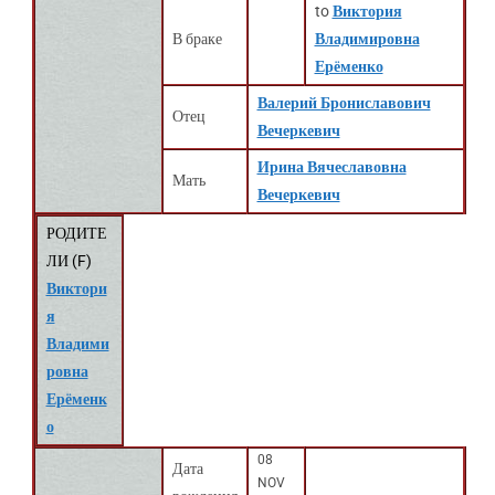
to
Виктория
В браке
Владимировна
Ерёменко
Валерий Брониславович
Отец
Вечеркевич
Ирина Вячеславовна
Мать
Вечеркевич
РОДИТЕ
ЛИ (
F
)
Виктори
я
Владими
ровна
Ерёменк
о
08
Дата
NOV