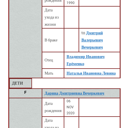
рождения
1990
Дата
ухода из
жизни
to
Дмитрий
В браке
Валерьевич
Вечеркевич
Владимир Иванович
Отец
Ерёменко
Мать
Наталья Ивановна Левина
ДЕТИ
F
Дарина Дмитриевна Вечеркевич
06
Дата
NOV
рождения
2020
Дата
ухода из