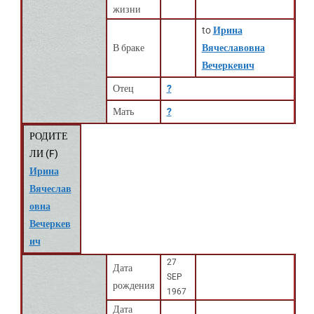
жизни
to
Ирина
В браке
Вячеславовна
Вечеркевич
Отец
?
Мать
?
РОДИТЕ
ЛИ (
F
)
Ирина
Вячеслав
овна
Вечеркев
ич
27
Дата
SEP
рождения
1967
Дата